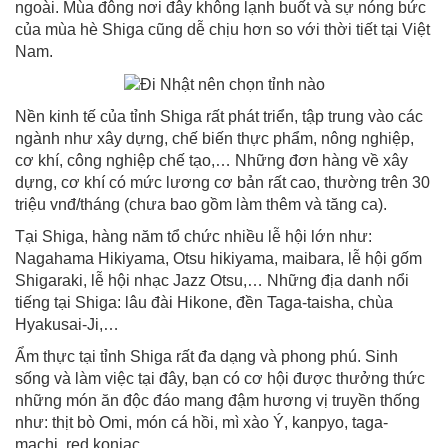
ngoài. Mùa đông nơi đây không lạnh buốt và sự nóng bức
của mùa hè Shiga cũng dễ chịu hơn so với thời tiết tại Việt
Nam.
Nền kinh tế của tỉnh Shiga rất phát triển, tập trung vào các
ngành như xây dựng, chế biến thực phẩm, nông nghiệp,
cơ khí, công nghiệp chế tạo,… Những đơn hàng về xây
dựng, cơ khí có mức lương cơ bản rất cao, thường trên 30
triệu vnđ/tháng (chưa bao gồm làm thêm và tăng ca).
Tại Shiga, hàng năm tổ chức nhiều lễ hội lớn như:
Nagahama Hikiyama, Otsu hikiyama, maibara, lễ hội gốm
Shigaraki, lễ hội nhạc Jazz Otsu,… Những địa danh nổi
tiếng tại Shiga: lâu đài Hikone, đền Taga-taisha, chùa
Hyakusai-Ji,…
Ẩm thực tại tỉnh Shiga rất đa dạng và phong phú. Sinh
sống và làm việc tại đây, bạn có cơ hội được thưởng thức
những món ăn độc đáo mang đậm hương vị truyền thống
như: thịt bò Omi, món cá hồi, mì xào Ý, kanpyo, taga-
machi, red konjac,…