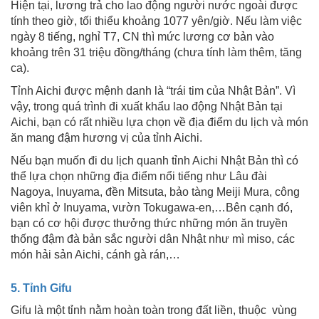
Hiện tại, lương trả cho lao động người nước ngoài được
tính theo giờ, tối thiểu khoảng 1077 yên/giờ. Nếu làm việc
ngày 8 tiếng, nghỉ T7, CN thì mức lương cơ bản vào
khoảng trên 31 triệu đồng/tháng (chưa tính làm thêm, tăng
ca).
Tỉnh Aichi được mệnh danh là “trái tim của Nhật Bản”. Vì
vậy, trong quá trình đi xuất khẩu lao động Nhật Bản tại
Aichi, bạn có rất nhiều lựa chọn về địa điểm du lịch và món
ăn mang đậm hương vị của tỉnh Aichi.
Nếu bạn muốn đi du lịch quanh tỉnh Aichi Nhật Bản thì có
thể lựa chọn những địa điểm nổi tiếng như Lâu đài
Nagoya, Inuyama, đền Mitsuta, bảo tàng Meiji Mura, công
viên khỉ ở Inuyama, vườn Tokugawa-en,…Bên cạnh đó,
bạn có cơ hội được thưởng thức những món ăn truyền
thống đậm đà bản sắc người dân Nhật như mì miso, các
món hải sản Aichi, cánh gà rán,…
5. Tỉnh Gifu
Gifu là một tỉnh nằm hoàn toàn trong đất liền, thuộc vùng