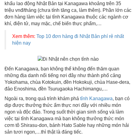
khẩu lao động Nhật Bản tại Kanagawa khoảng trên 35
triệu vnđ/tháng (chưa tính tăng ca, làm thêm). Phần lớn các
đơn hàng làm việc tại tỉnh Kanagawa thuộc các ngành cơ
khí, điện tử, may mặc, chế biến thực phẩm,…
Xem thêm:
Top 10 đơn hàng đi Nhật Bản phí rẻ nhất
hiện nay
Đến Kanagawa, bạn không thể không đến thăm quan
những địa danh nổi tiếng nơi đây như thành phố cảng
Yokohama, chùa Kotokuin, đền Hokokuji, chùa Hase-dera,
đảo Enoshima, đền Tsurugaoka Hachimangu,…
Ngoài ra, trong quá trình khám phá
tỉnh Kanagawa
, bạn có
dịp được thưởng thức ẩm thực nơi đây với nhiều món
ngon và độc đáo. Trong suốt thời gian sinh sống và làm
việc tại tỉnh Kanagawa mà bạn không thưởng thức món
cơm tô Shirasu-don, bánh Hato Sable hay những món hải
sản tươi ngon,…thì thật là đáng tiếc.