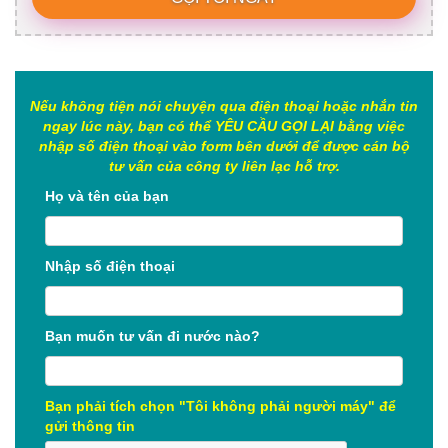
Nếu không tiện nói chuyện qua điện thoại hoặc nhắn tin
ngay lúc này, bạn có thể YÊU CẦU GỌI LẠI bằng việc
nhập số điện thoại vào form bên dưới để được cán bộ
tư vấn của công ty liên lạc hỗ trợ.
Họ và tên của bạn
Nhập số điện thoại
Bạn muốn tư vấn đi nước nào?
Bạn phải tích chọn "Tôi không phải người máy" để
gửi thông tin