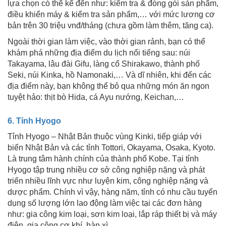
lựa chọn có thể kể đến như: kiểm tra & đóng gói sản phẩm,
điều khiển máy & kiểm tra sản phẩm,… với mức lương cơ
bản trên 30 triệu vnđ/tháng (chưa gồm làm thêm, tăng ca).
Ngoài thời gian làm việc, vào thời gian rảnh, bạn có thể
khám phá những địa điểm du lịch nổi tiếng sau: núi
Takayama, lâu đài Gifu, làng cổ Shirakawo, thành phố
Seki, núi Kinka, hồ Namonaki,… Và dĩ nhiên, khi đến các
địa điểm này, bạn không thể bỏ qua những món ăn ngon
tuyệt hảo: thịt bò Hida, cá Ayu nướng, Keichan,…
6. Tỉnh Hyogo
Tỉnh Hyogo – Nhật Bản thuộc vùng Kinki, tiếp giáp với
biển Nhật Bản và các tỉnh Tottori, Okayama, Osaka, Kyoto.
Là trung tâm hành chính của thành phố Kobe. Tại tỉnh
Hyogo tập trung nhiều cơ sở công nghiệp nặng và phát
triển nhiều lĩnh vực như luyện kim, công nghiệp nặng và
dược phẩm. Chính vì vậy, hàng năm, tỉnh có nhu cầu tuyển
dụng số lượng lớn lao động làm việc tại các đơn hàng
như: gia công kim loại, sơn kim loại, lắp ráp thiết bị và máy
điện, gia công cơ khí, hàn xì,…