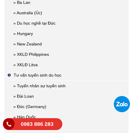
» Ba Lan
» Australia (Úc)
» Du học nghề tại Đức
» Hungary
» New Zealand
» XKLD Philippines
» XKLĐ Litva
Tư vấn tuyển sinh du học
» Tuyển nhân sự tuyển sinh
» Đài Loan
» Đức (Germany)
» Hàn Quốc
0983 886 283
» Nhật Bản