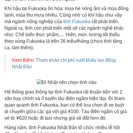
Khí hậu tại Fukuoka ôn hòa: mùa hè nóng ẩm và mùa đông
lạnh, mùa thu mưa nhiều. Cũng nhờ có khí hậu như vậy
mà ngành nông nghiệp của
tỉnh Fukuoka
rất phát triển.
Ngoài ra, tỉnh còn phát triển một số các ngành nghề khác
như: Chế biến thực phẩm,… Hiện, mức lương tối thiểu
theo vùng Fukuoka là trên 26 triệu/tháng (chưa tính tăng
ca, làm thêm).
Xem thêm:
Tham khảo chi phí xuất khẩu lao động
Nhật Bản
Hệ thống giao thông tại tỉnh Fukuoka rất thuận tiện với 2
sân bay chính và 3 tuyến tàu điện ngầm hiện đại. Đi tham
quan quanh tỉnh Fukuoka, bạn có thể lựa chọn đi xe buýt
di chuyển giữa các ga với giá ¥100. Tàu điện ngầm có giá
vé từ ¥620 hoặc đi taxi nhưng giá sẽ đắt hơn đó.
Hàng năm, tỉnh Fukuoka Nhật Bản tổ chức nhiều lễ hội