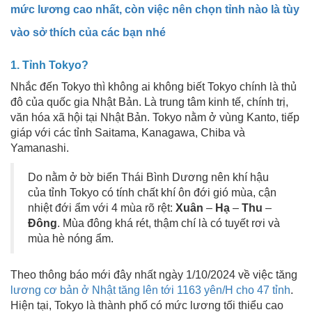
mức lương cao nhất, còn việc nên chọn tỉnh nào là tùy
vào sở thích của các bạn nhé
1. Tỉnh Tokyo?
Nhắc đến Tokyo thì không ai không biết Tokyo chính là thủ
đô của quốc gia Nhật Bản. Là trung tâm kinh tế, chính trị,
văn hóa xã hội tại Nhật Bản. Tokyo nằm ở vùng Kanto, tiếp
giáp với các tỉnh Saitama, Kanagawa, Chiba và
Yamanashi.
Do nằm ở bờ biển Thái Bình Dương nên khí hậu
của tỉnh Tokyo có tính chất khí ôn đới gió mùa, cận
nhiệt đới ẩm với 4 mùa rõ rệt:
Xuân
–
Hạ
–
Thu
–
Đông
. Mùa đông khá rét, thậm chí là có tuyết rơi và
mùa hè nóng ẩm.
Theo thông báo mới đây nhất ngày 1/10/2024 về việc tăng
lương cơ bản ở Nhật tăng lên tới 1163 yên/H cho 47 tỉnh
.
Hiện tại, Tokyo là thành phố có mức lương tối thiểu cao