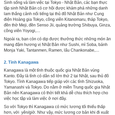
Sinh sống và làm việc tại Tokyo - Nhật Bản, các bạn thực
tập sinh Nhật Bản có cơ hội được khám phá những danh
lam thắng cảnh nổi tiếng tại thủ đô Nhật Bản như Cung
điện Hoàng gia Tokyo, công viên Kitanomaru, tháp Tokyo,
đền thờ Meji, đền Senso Jii, quảng trường Shibuya, Ginza,
công viên Yoyogi,…
Ngoài ra, bạn còn có dịp được thưởng thức những món ăn
mang đậm hương vị Nhật Bản như Sushi, mì Soba, bánh
Monja Yaki, Tantanmen, Ramen, lẩu Chankonabe,…
2. Tỉnh Kanagawa
Kanagawa là một tỉnh thuộc quốc gia Nhật Bản vùng
Kanto. Đây là tỉnh có dân số lớn thứ 2 tại Nhật, sau thủ đô
Tokyo. Tỉnh Kanagawa tiếp giáp với các tỉnh Shizuoka,
Yamanashi và Tokyo. Do nằm ở miền Trung quốc gia Nhật
Bản nên Kanagawa có thời tiết khá dễ chịu thích hợp cho
việc học tập và làm việc ở nơi đây.
So với Tokyo thì Kanagawa có mức lương tối thiểu thấp
hơn, với yên/giờ. Như vậy, mức lương cơ bản khi đi xuất