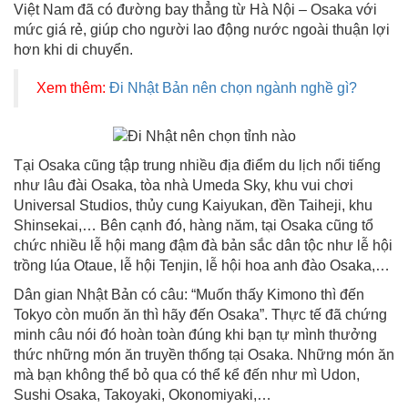
Việt Nam đã có đường bay thẳng từ Hà Nội – Osaka với
mức giá rẻ, giúp cho người lao động nước ngoài thuận lợi
hơn khi di chuyển.
Xem thêm:
Đi Nhật Bản nên chọn ngành nghề gì?
Tại Osaka cũng tập trung nhiều địa điểm du lịch nổi tiếng
như lâu đài Osaka, tòa nhà Umeda Sky, khu vui chơi
Universal Studios, thủy cung Kaiyukan, đền Taiheji, khu
Shinsekai,… Bên cạnh đó, hàng năm, tại Osaka cũng tổ
chức nhiều lễ hội mang đậm đà bản sắc dân tộc như lễ hội
trồng lúa Otaue, lễ hội Tenjin, lễ hội hoa anh đào Osaka,…
Dân gian Nhật Bản có câu: “Muốn thấy Kimono thì đến
Tokyo còn muốn ăn thì hãy đến Osaka”. Thực tế đã chứng
minh câu nói đó hoàn toàn đúng khi bạn tự mình thưởng
thức những món ăn truyền thống tại Osaka. Những món ăn
mà bạn không thể bỏ qua có thể kể đến như mì Udon,
Sushi Osaka, Takoyaki, Okonomiyaki,…