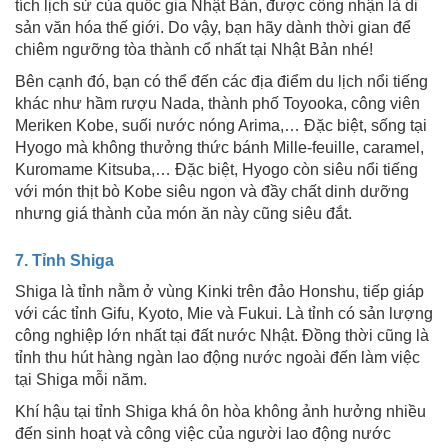
tích lịch sử của quốc gia Nhật Bản, được công nhận là di
sản văn hóa thế giới. Do vậy, bạn hãy dành thời gian để
chiêm ngưỡng tòa thành cổ nhất tại Nhật Bản nhé!
Bên cạnh đó, bạn có thể đến các địa điểm du lịch nổi tiếng
khác như hầm rượu Nada, thành phố Toyooka, công viên
Meriken Kobe, suối nước nóng Arima,… Đặc biệt, sống tại
Hyogo mà không thưởng thức bánh Mille-feuille, caramel,
Kuromame Kitsuba,… Đặc biệt, Hyogo còn siêu nổi tiếng
với món thịt bò Kobe siêu ngon và đầy chất dinh dưỡng
nhưng giá thành của món ăn này cũng siêu đắt.
7. Tỉnh Shiga
Shiga là tỉnh nằm ở vùng Kinki trên đảo Honshu, tiếp giáp
với các tỉnh Gifu, Kyoto, Mie và Fukui. Là tỉnh có sản lượng
công nghiệp lớn nhất tại đất nước Nhật. Đồng thời cũng là
tỉnh thu hút hàng ngàn lao động nước ngoài đến làm việc
tại Shiga mỗi năm.
Khí hậu tại tỉnh Shiga khá ôn hòa không ảnh hưởng nhiều
đến sinh hoạt và công việc của người lao động nước