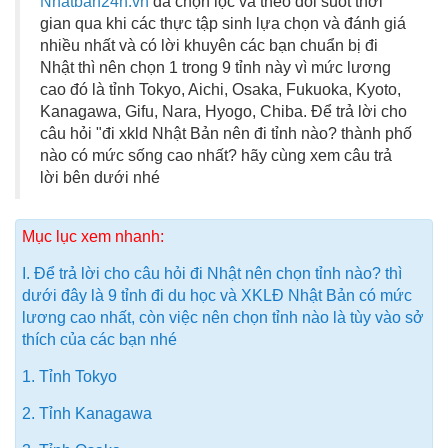
Nhatban24h.vn
đã chọn lọc và theo dõi suốt thời
gian qua khi các thực tập sinh lựa chọn và đánh giá
nhiều nhất và có lời khuyên các bạn chuẩn bị đi
Nhật thì nên chọn 1 trong 9 tỉnh này vì mức lương
cao đó là tỉnh Tokyo, Aichi, Osaka, Fukuoka, Kyoto,
Kanagawa, Gifu, Nara, Hyogo, Chiba. Để trả lời cho
câu hỏi "đi xkld Nhật Bản nên đi tỉnh nào? thành phố
nào có mức sống cao nhất? hãy cùng xem câu trả
lời bên dưới nhé
Mục lục xem nhanh:
I. Để trả lời cho câu hỏi đi Nhật nên chọn tỉnh nào? thì
dưới đây là 9 tỉnh đi du học và XKLĐ Nhật Bản có mức
lương cao nhất, còn việc nên chọn tỉnh nào là tùy vào sở
thích của các bạn nhé
1. Tỉnh Tokyo
2. Tỉnh Kanagawa