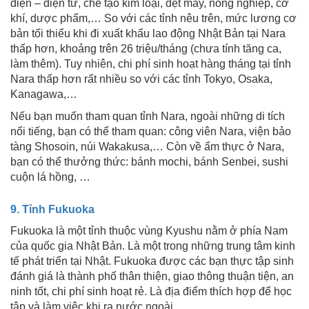
điện – điện tử, chế tạo kim loại, dệt may, nông nghiệp, cơ
khí, dược phẩm,… So với các tỉnh nêu trên, mức lương cơ
bản tối thiểu khi đi xuất khẩu lao động Nhật Bản tại Nara
thấp hơn, khoảng trên 26 triệu/tháng (chưa tính tăng ca,
làm thêm). Tuy nhiên, chi phí sinh hoạt hàng tháng tại tỉnh
Nara thấp hơn rất nhiều so với các tỉnh Tokyo, Osaka,
Kanagawa,…
Nếu bạn muốn tham quan tỉnh Nara, ngoài những di tích
nổi tiếng, bạn có thể tham quan: công viên Nara, viện bảo
tàng Shosoin, núi Wakakusa,… Còn về ẩm thực ở Nara,
bạn có thể thưởng thức: bánh mochi, bánh Senbei, sushi
cuộn lá hồng, …
9. Tỉnh Fukuoka
Fukuoka là một tỉnh thuộc vùng Kyushu nằm ở phía Nam
của quốc gia Nhật Bản. Là một trong những trung tâm kinh
tế phát triển tại Nhật. Fukuoka được các bạn thực tập sinh
đánh giá là thành phố thân thiện, giao thông thuận tiện, an
ninh tốt, chi phí sinh hoạt rẻ. Là địa điểm thích hợp để học
tập và làm việc khi ra nước ngoài.