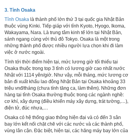
3. Tỉnh Osaka
Tỉnh Osaka
là thành phố lớn thứ 3 tại quốc gia Nhật Bản
thuộc vùng Kinki. Tiếp giáp với tỉnh Kyoto, Hyogo, Ikoma,
Wakayama, Nara. Là trung tâm kinh tế lớn tại Nhật Bản,
sánh ngang cùng với thủ đô Tokyo. Osaka là một trong
những thành phố được nhiều người lựa chọn khi đi làm
việc ở nước ngoài.
Tính tới thời điểm hiện tại, mức lương giờ tối thiểu tại
Osaka thuộc trong top 3 tỉnh có lương giờ cao nhất nước
Nhật với 1114 yên/giờ. Như vậy, mỗi tháng, mức lương cơ
bản đi xuất khẩu lao đông Nhật Bản tại Osaka khoảng 33
triệu vnđ/tháng (chưa tính tăng ca, làm thêm). Những đơn
hàng tại tỉnh Osaka thường thuộc trong các ngành nghề:
cơ khí, xây dựng (điều khiển máy xây dựng, trát tường,…),
điện tử, đúc nhựa,…
Osaka có hệ thống giao thông hiện đại và có đến 3 sân
bay lớn kết nối chặt chẽ với các nước và các thành phố,
vùng lân cận. Đặc biệt, hiện tại, các hãng máy bay lớn của