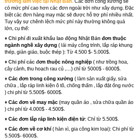
trường làm việc tại Nhật Bản.
Các đơn công xưởng sẽ
có mức phí cao hơn các đơn ngoài trời như xây dựng. Đặc
biệt các đơn hàng may mặc sẽ được hỗ trợ phí nhiều nhất.
Tuy vậy sự chênh lệch mức phí này thường không quá
lớn, cụ thể:
♦
Chi phí đi xuất khẩu lao động Nhật Bản
đơn th
uộc
ngành nghề xây dựng
( lái máy công trình, lắp ráp khung
thép, giàn giáo, buộc thép ): Từ 4.500 $- 5.000$.
♦
Chi phí các đ
ơn
thuộc nông nghiệp
( như trồng hoa,
cây cảnh, thu hoạch rau củ ,…) chỉ từ 5000$ - 6000$.
♦
Các đơn trong công xưởng
( làm sản xuất giấy, sửa
chữa , lắp ráp linh kiện ô tô, chống thấm , lắp đặt ống nước
) chi phí từ 5.500$- 6000$.
♦
Các đơn về may mặc
(may quần áo , sửa chữa quần áo
) chi phí từ 4.000$ - 4.500$.
♦
Các đơn lắp ráp linh kiện điện tử
: Chỉ từ 5.500$.
♦
Các đơn về cơ khí
( hàn xì, gia công kim loại): Chi phí từ
5.500$- 6000$.