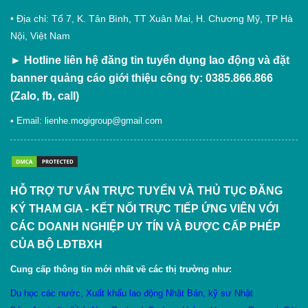
• Địa chỉ: Tổ 7, K. Tân Bình, TT Xuân Mai, H. Chương Mỹ, TP Hà
Nội, Việt Nam
►
Hotline liên hệ đăng tin tuyển dụng lao động và đặt
banner quảng cáo giới thiệu công ty: 0385.866.866
(Zalo, fb, call)
• Email:
lienhe.mogigroup@gmail.com
HỖ TRỢ TƯ VẤN TRỰC TUYẾN VÀ THỦ TỤC ĐĂNG
KÝ THAM GIA - KẾT NỐI TRỰC TIẾP ỨNG VIÊN VỚI
CÁC DOANH NGHIỆP UY TÍN VÀ ĐƯỢC CẤP PHÉP
CỦA BỘ LĐTBXH
Cung cấp thông tin mới nhất về các thị trường như:
Du học các nước
,
X
uất khẩu lao động Nhật Bản
,
kỹ sư Nhật