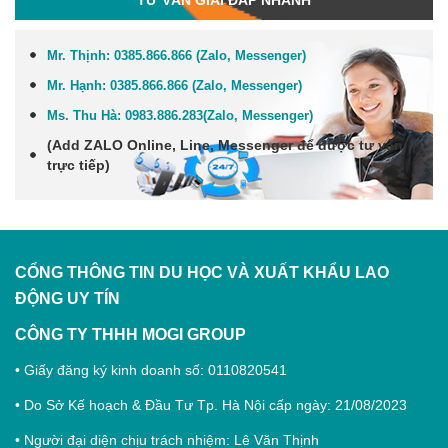
Mr. Thịnh:
0385.866.866 (Zalo, Messenger)
Mr. Hạnh:
0385.866.866 (Zalo, Messenger)
Ms. Thu Hà:
0983.886.283
(Zalo, Me
ssenger
)
(Add
ZALO Online, Line, Messenger
để được tư vấn
trực tiếp)
CỔNG THÔNG TIN DU HỌC VÀ XUẤT KHẨU LAO
ĐỘNG
UY TÍN
CÔNG TY THHH MOGI GROUP
• Giấy đăng ký kinh doanh số: 0110820541
• Do Sở Kế hoạch & Đầu Tư Tp. Hà Nội cấp ngày: 21/08/2023
• Người đại diện chịu trách nhiệm: Lê Văn Thịnh