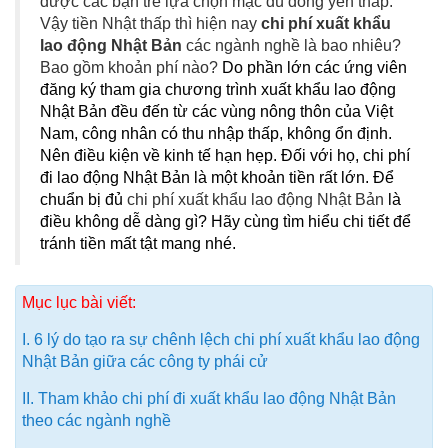
được các bạn trẻ lựa chọn mặc dù đồng yên thấp.
Vậy tiền Nhật thấp thì hiện nay
chi phí xuất khẩu
lao động Nhật Bản
các ngành nghề là bao nhiêu?
Bao gồm khoản phí nào?
Do phần lớn các ứng viên
đăng ký tham gia chương trình xuất khẩu lao động
Nhật Bản đều đến từ các vùng nông thôn của Việt
Nam, công nhân có thu nhập thấp, không ổn định.
Nên điều kiện về kinh tế hạn hẹp. Đối với họ, chi phí
đi lao động Nhật Bản là một khoản tiền rất lớn. Để
chuẩn bị đủ
chi phí xuất khẩu lao động Nhật Bản
là
điều không dễ dàng gì? Hãy cùng tìm hiểu chi tiết để
tránh tiền mất tật mang nhé.
Mục lục bài viết:
I. 6 lý do tạo ra sự chênh lệch chi phí xuất khẩu lao động
Nhật Bản giữa các công ty phái cử
II. Tham khảo chi phí đi xuất khẩu lao động Nhật Bản
theo các ngành nghề