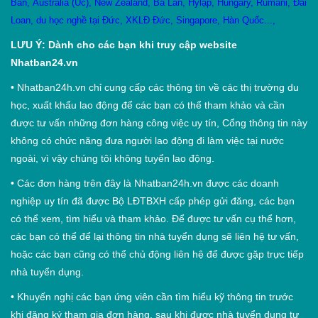
Bản
,
Australia (Úc)
,
New Zealand
,
Ba Lan
,
Hylạp
,
Hungary
,
Rumani
,
Đài
Loan
,
du học nghề tại Đức
,
XKLĐ Đức
,
Singapore
,
Hàn Quốc
...,
LƯU Ý: Dành cho các bạn khi truy cập website
Nhatban24.vn
•
Nhatban24h.vn chỉ cung cấp các thông tin về các thị trường du
học, xuất khẩu lao động để các bạn có thể tham khảo và cần
được tư vấn những đơn hàng công việc uy tín, Cổng thông tin này
không có chức năng đưa người lao động đi làm việc tại nước
ngoài, vì vậy chúng tôi không tuyển lao động.
•
Các đơn hàng trên đây là Nhatban24h.vn được các doanh
nghiệp uy tín đã được Bộ LĐTBXH cấp phép gửi đăng, các bạn
có thể xem, tìm hiểu và tham khảo. Để được tư vấn cụ thể hơn,
các bạn có thể để lại thông tin nhà tuyển dụng sẽ liên hệ tư vấn,
hoặc các bạn cũng có thể chủ động liên hệ để được gặp trực tiếp
nhà tuyển dụng.
•
Khuyến nghị các bạn ứng viên cần tìm hiểu kỹ thông tin trước
khi đăng ký tham gia đơn hàng, sau khi được nhà tuyển dụng tư