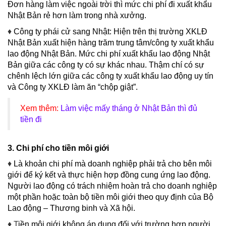
Đơn hàng làm việc ngoài trời thì mức chi phí đi xuất khẩu
Nhật Bản rẻ hơn làm trong nhà xưởng.
♦
Công ty phái cử sang Nhật: Hiện trên thị trường XKLĐ
Nhật Bản xuất hiện hàng trăm trung tâm/công ty xuất khẩu
lao động Nhật Bản. Mức chi phí xuất khẩu lao động Nhật
Bản giữa các công ty có sự khác nhau. Thậm chí có sự
chênh lệch lớn giữa các công ty xuất khẩu lao động uy tín
và Công ty XKLĐ làm ăn “chộp giật”.
Xem thêm:
Làm việc mấy tháng ở Nhật Bản thì đủ
tiền đi
3. Chi phí cho tiền môi giới
♦
Là khoản chi phí mà doanh nghiệp phải trả cho bên môi
giới để ký kết và thực hiện hợp đồng cung ứng lao động.
Người lao động có trách nhiệm hoàn trả cho doanh nghiệp
một phần hoặc toàn bộ tiền môi giới theo quy định của Bộ
Lao động – Thương binh và Xã hội.
♦ T
iền môi giới không áp dụng đối với trường hợp người