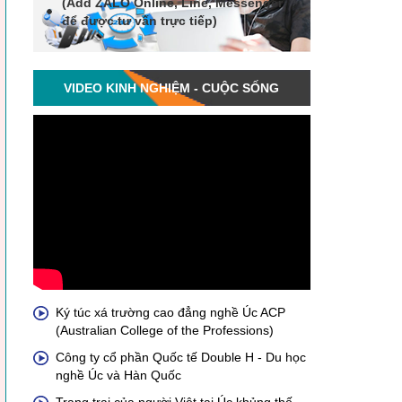
(Add
ZALO Online, Line, Messenger
để được tư vấn trực tiếp)
VIDEO KINH NGHIỆM - CUỘC SỐNG
Ký túc xá trường cao đẳng nghề Úc ACP
(Australian College of the Professions)
Công ty cổ phần Quốc tế Double H - Du học
nghề Úc và Hàn Quốc