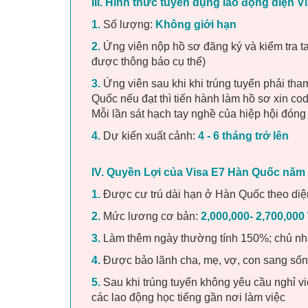
III. Hình thức tuyển dụng lao động diện 
1.
Số lượng:
Không giới hạn
2.
Ứng viên nộp hồ sơ đăng ký và kiểm tra tay 
được thông báo cụ thể)
3.
Ứng viên sau khi khi trúng tuyển phải tha
Quốc nếu đạt thì tiến hành làm hồ sơ xin code
Mỗi lần sát hạch tay nghề của hiệp hội đóng
4.
Dự kiến xuất cảnh:
4 - 6 tháng trở lên
IV. Quyền Lợi của Visa E7 Hàn Quốc năm
1.
Được cư trú dài hạn ở Hàn Quốc theo diệ
2.
Mức lương cơ bản:
2,000,000- 2,700,00
3.
Làm thêm ngày thường tính 150%; chủ nh
4.
Được bảo lãnh cha, mẹ, vợ, con sang số
5.
Sau khi trúng tuyển không yêu cầu nghỉ việ
các lao động học tiếng gần nơi làm việc