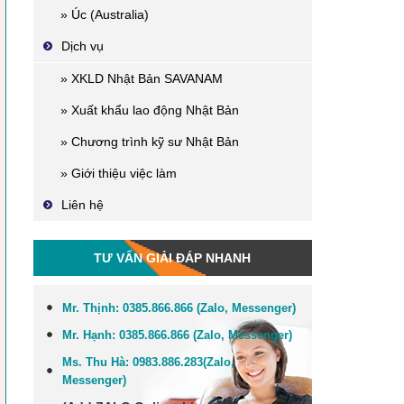
» Úc (Australia)
Dịch vụ
» XKLD Nhật Bản SAVANAM
» Xuất khẩu lao động Nhật Bản
» Chương trình kỹ sư Nhật Bản
» Giới thiệu việc làm
Liên hệ
TƯ VẤN GIẢI ĐÁP NHANH
Mr. Thịnh:
0385.866.866 (Zalo, Messenger)
Mr. Hạnh:
0385.866.866 (Zalo, Messenger)
Ms. Thu Hà:
0983.886.283
(Zalo,
Me
ssenger
)