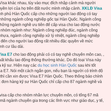
 Visa khác nhau, tùy vào mục đích nhập cảnh mà người
yền lợi của họ trên đất nước mình nhập cảnh.
XKLĐ Visa
ính phủ Hàn Quốc cấp cho những người lao động có tay
 những ngành công nghiệp gốc tại Hàn Quốc. Ngành công
những ngành nghề ưu tiên để cấp visa cho lao động nước
c nhóm ngành như: Ngành công nghiệp đúc, ngành công
nhựa, ngành công nghiệp xử lý nhiệt, ngành công nghiệp
 đến cho người lao động rất nhiều đặc quyền về mức
nh cư lâu dài.
isa E7
cho lao động phải có có tay nghề chuyên môn cao, ,
uất khẩu lao động thông thường khác. Do đó loại Visa này
a kỹ sư. Hiện nay các
du học sinh Hàn Quốc
sau khi tốt
a E7. Nói một cách ngắn gọn, nếu bạn là người có trình độ
hì cần xin được Visa E7 Hàn Quốc. Theo thông báo chính
c đơn hàng kỹ sư Hàn Quốc chỉ cấp cho 87 ngành nghề và
 visa cấp cho nhóm nhân lực chuyên môn, có tổng 67 mã
ã ngành chuyên gia trong các lĩnh vực như giáo dục, y tế,