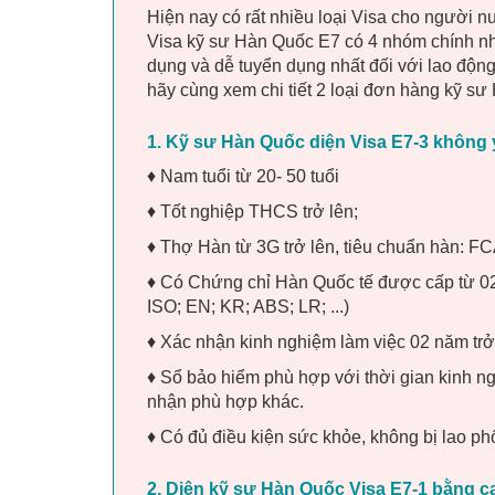
Hiện nay có rất nhiều loại Visa cho người 
Visa kỹ sư Hàn Quốc E7 có 4 nhóm chính như 
dụng và dễ tuyển dụng nhất đối với lao đ
hãy cùng xem chi tiết 2 loại đơn hàng kỹ s
1. Kỹ sư Hàn Quốc diện Visa E7-3 không
♦ Nam tuổi từ 20- 50 tuổi
♦ Tốt nghiệp THCS trở lên;
♦ Thợ Hàn từ 3G trở lên, tiêu chuẩn hàn:
♦ Có Chứng chỉ Hàn Quốc tế được cấp từ 02
ISO; EN; KR; ABS; LR; ...)
♦ Xác nhận kinh nghiệm làm việc 02 năm trở
♦ Sổ bảo hiểm phù hợp với thời gian kinh n
nhận phù hợp khác.
♦ Có đủ điều kiện sức khỏe, không bị lao p
2. Diện kỹ sư Hàn Quốc Visa E7-1 bằng ca