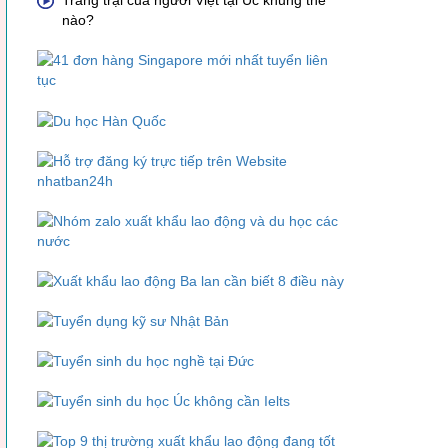
Trang trại của người Việt tại Úc khủng thế
nào?