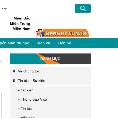
Miền Bắc:
Miền Trung:
Miền Nam:
uyển sinh du học
Dịch vụ
Liên hệ
DANH MỤC
Về chúng tôi
Tin tức - Sự kiện
» Sự kiện
» Thông báo Visa
» Tin tức
» Văn hóa