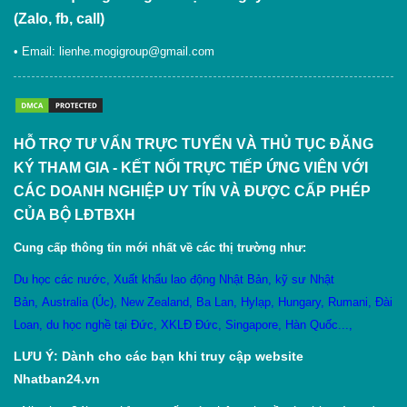
(Zalo, fb, call)
• Email:
lienhe.mogigroup@gmail.com
HỖ TRỢ TƯ VẤN TRỰC TUYẾN VÀ THỦ TỤC ĐĂNG
KÝ THAM GIA - KẾT NỐI TRỰC TIẾP ỨNG VIÊN VỚI
CÁC DOANH NGHIỆP UY TÍN VÀ ĐƯỢC CẤP PHÉP
CỦA BỘ LĐTBXH
Cung cấp thông tin mới nhất về các thị trường như:
Du học các nước
,
X
uất khẩu lao động Nhật Bản
,
kỹ sư Nhật
Bản
,
Australia (Úc)
,
New Zealand
,
Ba Lan
,
Hylạp
,
Hungary
,
Rumani
,
Đài
Loan
,
du học nghề tại Đức
,
XKLĐ Đức
,
Singapore
,
Hàn Quốc
...,
LƯU Ý: Dành cho các bạn khi truy cập website
Nhatban24.vn