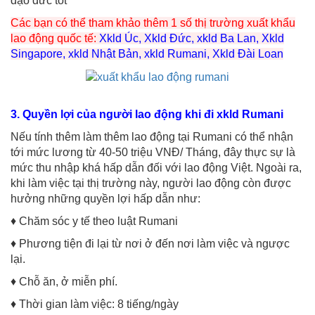
đạo đức tốt
Các bạn có thể tham khảo thêm 1 số thị trường xuất khẩu
lao động quốc tế:
Xkld Úc
,
Xkld Đức
,
xkld Ba Lan
,
Xkld
Singapore
,
xkld Nhật Bản
,
xkld Rumani
,
Xkld Đài Loan
3. Quyền lợi của người lao động khi đi xkld Rumani
Nếu tính thêm làm thêm lao động tại Rumani có thể nhận
tới mức lương từ 40-50 triệu VNĐ/ Tháng, đây thực sự là
mức thu nhập khá hấp dẫn đối với lao động Việt. Ngoài ra,
khi làm việc tại thị trường này, người lao động còn được
hưởng những quyền lợi hấp dẫn như:
♦ Chăm sóc y tế theo luật Rumani
♦ Phương tiện đi lại từ nơi ở đến nơi làm việc và ngược
lại.
♦ Chỗ ăn, ở miễn phí.
♦ Thời gian làm việc: 8 tiếng/ngày