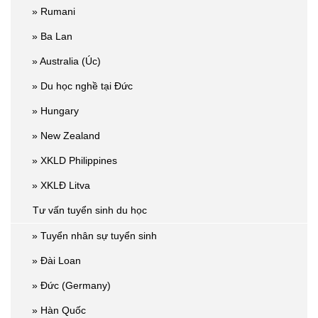
» Rumani
» Ba Lan
» Australia (Úc)
» Du học nghề tại Đức
» Hungary
» New Zealand
» XKLD Philippines
» XKLĐ Litva
Tư vấn tuyển sinh du học
» Tuyển nhân sự tuyển sinh
» Đài Loan
» Đức (Germany)
» Hàn Quốc