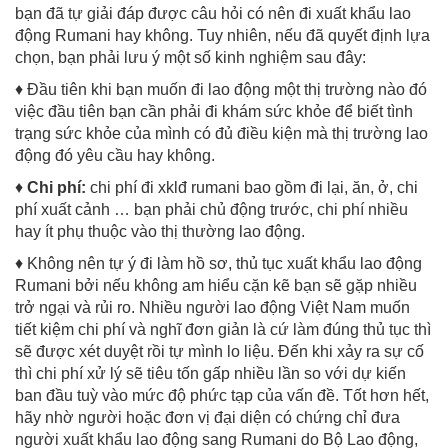
bạn đã tự giải đáp được câu hỏi có nên đi xuất khẩu lao
động Rumani hay không. Tuy nhiên, nếu đã quyết định lựa
chọn, bạn phải lưu ý một số kinh nghiệm sau đây:
♦ Đầu tiên khi bạn muốn đi lao động một thị trường nào đó
việc đầu tiên bạn cần phải đi khám sức khỏe để biết tình
trạng sức khỏe của mình có đủ điều kiện mà thị trường lao
động đó yêu cầu hay không.
♦
Chi phí:
chi phí đi xklđ rumani bao gồm đi lại, ăn, ở, chi
phí xuất cảnh … bạn phải chủ động trước, chi phí nhiều
hay ít phụ thuộc vào thị thường lao động.
♦ Không nên tự ý đi làm hồ sơ, thủ tục xuất khẩu lao động
Rumani bởi nếu không am hiểu cặn kẽ bạn sẽ gặp nhiều
trở ngại và rủi ro. Nhiều người lao động Việt Nam muốn
tiết kiệm chi phí và nghĩ đơn giản là cứ làm đúng thủ tục thì
sẽ được xét duyệt rồi tự mình lo liệu. Đến khi xảy ra sự cố
thì chi phí xử lý sẽ tiêu tốn gấp nhiều lần so với dự kiến
ban đầu tuỳ vào mức độ phức tạp của vấn đề. Tốt hơn hết,
hãy nhờ người hoặc đơn vị đại diện có chứng chỉ đưa
người xuất khẩu lao động sang Rumani do Bộ Lao động,