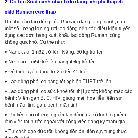
2. Cơ hội Xuất cảnh nhanh dễ dàng, chi phí thấp đi
xkld Rumani cực thấp
Do nhu cầu lao động của Rumani đang tăng mạnh, cần
một số lượng lớn người lao động nên các điều kiện tuyển
dụng các đơn hàng xuất khẩu lao động Rumani cũng
không quá khó. Cụ thể như:
♦ Nam, cao: 1m62 trở lên. Nặng: 50 kg trở lên
♦ Nữ, cao :1m50 trở lên nặng 45kg trở lên
♦ Độ tuổi tuyển dụng từ 25 đến 45 tuổi
♦ Lao động phải có bằng tốt nghiệp THPT trở lên
♦ Lao động phải có sức khoẻ tốt; thị lực tốt; không mắc các
bệnh: Viêm gan B, C, HIV, giang mai, hoa liễu, tiền sử
bệnh não, tim, gan, bệnh mãn tính.
♦ Ưu tiên cho những người lao động đã có kinh nghiệm
làm việc tại nước ngoài với công việc đăng ký tham gia.
♦ Tư cách đạo đức tốt, không tiền án, tiền sự, trung thực