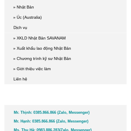
» Nhật Bản
» Úc (Australia)
Dịch vụ
» XKLD Nhật Bản SAVANAM
» Xuất khẩu lao động Nhật Bản
» Chương trình kỹ sư Nhật Bản
» Giới thiệu việc làm
Liên hệ
TƯ VẤN GIẢI ĐÁP NHANH
Mr. Thịnh:
0385.866.866 (Zalo, Messenger)
Mr. Hạnh:
0385.866.866 (Zalo, Messenger)
Ms. Thu Hà:
0983.886.283
(Zalo, Me
ssenger
)