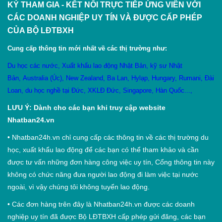
KÝ THAM GIA - KẾT NỐI TRỰC TIẾP ỨNG VIÊN VỚI
CÁC DOANH NGHIỆP UY TÍN VÀ ĐƯỢC CẤP PHÉP
CỦA BỘ LĐTBXH
Cung cấp thông tin mới nhất về các thị trường như:
Du học các nước
,
X
uất khẩu lao động Nhật Bản
,
kỹ sư Nhật
Bản
,
Australia (Úc)
,
New Zealand
,
Ba Lan
,
Hylạp
,
Hungary
,
Rumani
,
Đài
Loan
,
du học nghề tại Đức
,
XKLĐ Đức
,
Singapore
,
Hàn Quốc
...,
LƯU Ý: Dành cho các bạn khi truy cập website
Nhatban24.vn
•
Nhatban24h.vn chỉ cung cấp các thông tin về các thị trường du
học, xuất khẩu lao động để các bạn có thể tham khảo và cần
được tư vấn những đơn hàng công việc uy tín, Cổng thông tin này
không có chức năng đưa người lao động đi làm việc tại nước
ngoài, vì vậy chúng tôi không tuyển lao động.
•
Các đơn hàng trên đây là Nhatban24h.vn được các doanh
nghiệp uy tín đã được Bộ LĐTBXH cấp phép gửi đăng, các bạn