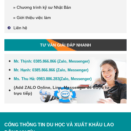
» Chương trình kỹ sư Nhật Bản
» Giới thiệu việc làm
Liên hệ
TƯ VẤN GIẢI ĐÁP NHANH
Mr. Thịnh:
0385.866.866 (Zalo, Messenger)
Mr. Hạnh:
0385.866.866 (Zalo, Messenger)
Ms. Thu Hà:
0983.886.283
(Zalo, Me
ssenger
)
(Add
ZALO Online, Line, Messenger
để được tư vấn
trực tiếp)
CỔNG THÔNG TIN DU HỌC VÀ XUẤT KHẨU LAO