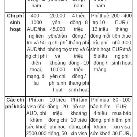
năm
năm
năm
Chi phí
400 -
20.000
4 triệu
Phí thuê
200 - 400
sinh
1000
yên -
đồng - 8
trọ 10 -
EUR /
hoạt
AUD/thá
45.000
triệu
13 triệu
tháng
ng tiền
yên/thán
đồng /
đồng mỗi
tiền thuê
trọ và 50
g chi phí
tháng phí
kỳ, phí
nhà, 600
AUD/thá
phòng trọ
ở trọ và 6
sinh hoạt
EUR/thá
ng chi phí
và
triệu
5 triệu
ng phí
điện
khoảng
đồng - 10
đồng /
sinh hoạt
thoại,
10.000
triệu
tháng
mạng, đi
yên chi
đồng /
lại
phí sinh
tháng phí
hoạt
sinh hoạt
Các chi
Phí xin
10 triệu
Phí làm
Phí mua
80 - 100
phí khác
visa 650
đồng - 20
hồ sơ
bảo hiểm
EUR
AUD, phí
triệu
khoảng
4 triệu
mua bảo
khám
đồng chi
10 triệu
đồng, phí
hiểm, phí
sức khoẻ
phí học
đồng, phí
khám
xin visa
2500.000
tiếng, 50
xin visa
sức khoẻ
30 EUR,