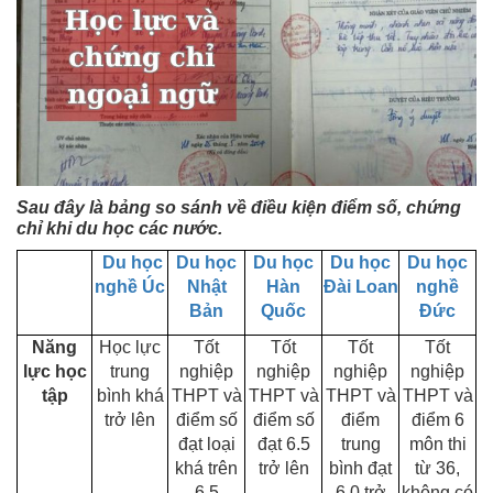
Sau đây là bảng so sánh về điều kiện điểm số, chứng
chỉ khi du học các nước.
Du học
Du học
Du học
Du học
Du học
nghề Úc
Nhật
Hàn
Đài Loan
nghề
Bản
Quốc
Đức
Năng
Học lực
Tốt
Tốt
Tốt
Tốt
lực học
trung
nghiệp
nghiệp
nghiệp
nghiệp
tập
bình khá
THPT và
THPT và
THPT và
THPT và
trở lên
điểm số
điểm số
điểm
điểm 6
đạt loại
đạt 6.5
trung
môn thi
khá trên
trở lên
bình đạt
từ 36,
6,5
6.0 trở
không có