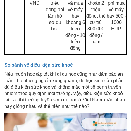
VNĐ
triệu
và mua
khoản 2
phí mua
đồng phí
vé máy
triệu
vé máy
làm hồ
bay
đồng, thẻ
bay 500 -
sơ du
khoảng 6
cư trú
1000
học
triệu
800.000
EUR
đồng - 10
đồng /
triệu
năm
đồng
So sánh về điều kiện sức khoẻ
Nếu muốn học tập tốt khi đi du học cũng như đảm bảo an
toàn cho những người xung quanh, du học sinh cần phải
đủ điều kiện sức khoẻ và không mắc một số bệnh truyền
nhiễm theo quy định mỗi trường. Vậy, điều kiện sức khoẻ
tại các thị trường tuyển sinh du học ở Việt Nam khác nhau
hay giống nhau và thể hiện như thế nào?