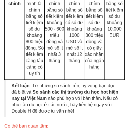
chính
minh tài
chính
chính
chính
bằng sổ
chính
bằng sổ
bằng sổ
bằng sổ
tiết kiệm
bằng sổ
tiết kiệm
tiết kiệm
tiết kiệm
số dư
tiết kiệm
khoảng
có số dư
số dư
khoảng
số dư
500 - 600
khoảng
khoảng
10.000
khoảng
triệu
1000
300 triệu
EUR
800 triệu
đồng và
USD và
đồng và
đồng. Sổ
mở sổ ít
mở sổ ít
có giấy
tiết kiệm
nhất 3
nhất 12
xác nhận
càng lâu
tháng
tháng
của ngân
càng có
hàng
uy tín
Kết luận:
Từ những so sánh trên, hy vọng bạn đọc
đã biết và
So sánh các thị trường du học hot hiện
nay tại Việt Nam
nào phù hợp với bản thân. Nếu có
nhu cầu du học ở các nước, hãy liên hệ ngay với
Double H để được tư vấn nhé!
Có thể bạn quan tâm: