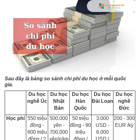
Sau đây là bảng so sánh chi phí du học ở mỗi quốc
gia.
Du học
Du học
Du học
Du học
Du học
nghề Úc
Nhật
Hàn
Đài Loan
nghề
Bản
Quốc
Đức
Học phí
550 triệu
500.000
50 triệu
3.000
200 - 300
đồng -
yên -
đồng - 90
USD -
EUR /kỳ
600 triệu
700.000
triệu
6.000
đồng / 2
yên/năm
đồng /
USD /