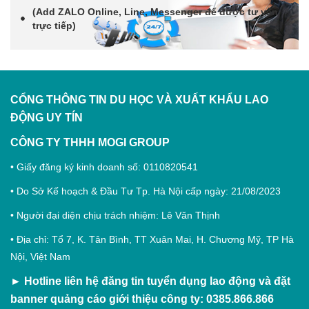
(Add
ZALO Online, Line, Messenger
để được tư vấn
trực tiếp)
CỔNG THÔNG TIN DU HỌC VÀ XUẤT KHẨU LAO
ĐỘNG
UY TÍN
CÔNG TY THHH MOGI GROUP
• Giấy đăng ký kinh doanh số: 0110820541
• Do Sở Kế hoạch & Đầu Tư Tp. Hà Nội cấp ngày: 21/08/2023
• Người đại diện chịu trách nhiệm: Lê Văn Thịnh
• Địa chỉ: Tổ 7, K. Tân Bình, TT Xuân Mai, H. Chương Mỹ, TP Hà
Nội, Việt Nam
►
Hotline liên hệ đăng tin tuyển dụng lao động và đặt
banner quảng cáo giới thiệu công ty: 0385.866.866