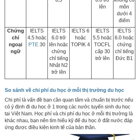
lên
môn
dưới 4
điểm
Chứng
IELTS
IELTS
IELTS 6
IELTS
IELTS
chỉ
4.5 hoặc
6.0 trở
hoặc
5.5 hoặc
6.0 hoặc
ngoại
PTE
30
lên hoặc
TOPIK 4
TOCFL
chứng
ngữ
chứng
cấp 30
chỉ tiếng
chỉ tiếng
trở lên
Đức B1
Nhật N2
trở lên
So sánh về chi phí du học ở mỗi thị trường du học
Chi phí là vấn đề bạn cần quan tâm và chuẩn bị trước nếu
có ý định đi du học ở 1 trong các nước tuyển sinh du học
tại Việt Nam. Học phí và chi phí du học ở mỗi thị trường là
khác nhau, bạn nên tìm hiểu kỹ để du học ở đất nước đáp
ứng được điều kiện kinh tế của bản thân.