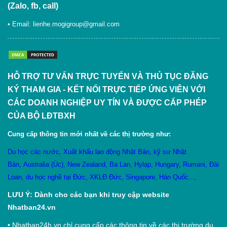
(Zalo, fb, call)
• Email:
lienhe.mogigroup@gmail.com
HỖ TRỢ TƯ VẤN TRỰC TUYẾN VÀ THỦ TỤC ĐĂNG
KÝ THAM GIA - KẾT NỐI TRỰC TIẾP ỨNG VIÊN VỚI
CÁC DOANH NGHIỆP UY TÍN VÀ ĐƯỢC CẤP PHÉP
CỦA BỘ LĐTBXH
Cung cấp thông tin mới nhất về các thị trường như:
Du học các nước
,
X
uất khẩu lao động Nhật Bản
,
kỹ sư Nhật
Bản
,
Australia (Úc)
,
New Zealand
,
Ba Lan
,
Hylạp
,
Hungary
,
Rumani
,
Đài
Loan
,
du học nghề tại Đức
,
XKLĐ Đức
,
Singapore
,
Hàn Quốc
...,
LƯU Ý: Dành cho các bạn khi truy cập website
Nhatban24.vn
•
Nhatban24h.vn chỉ cung cấp các thông tin về các thị trường du