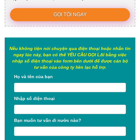
GỌI TÔI NGAY
Nếu không tiện nói chuyện qua điện thoại hoặc nhắn tin
ngay lúc này, bạn có thể YÊU CẦU GỌI LẠI bằng việc
nhập số điện thoại vào form bên dưới để được cán bộ
tư vấn của công ty liên lạc hỗ trợ.
Họ và tên của bạn
Nhập số điện thoại
Bạn muốn tư vấn đi nước nào?