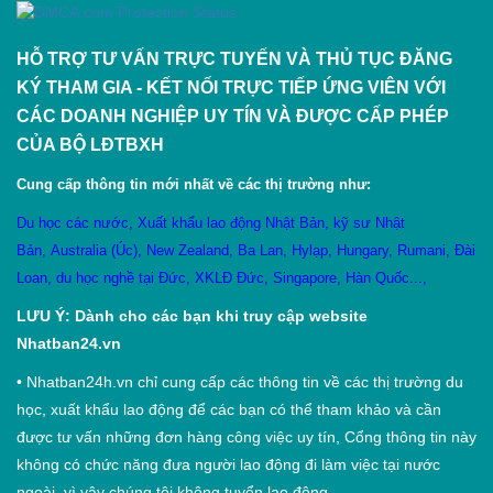
HỖ TRỢ TƯ VẤN TRỰC TUYẾN VÀ THỦ TỤC ĐĂNG
KÝ THAM GIA - KẾT NỐI TRỰC TIẾP ỨNG VIÊN VỚI
CÁC DOANH NGHIỆP UY TÍN VÀ ĐƯỢC CẤP PHÉP
CỦA BỘ LĐTBXH
Cung cấp thông tin mới nhất về các thị trường như:
Du học các nước
,
X
uất khẩu lao động Nhật Bản
,
kỹ sư Nhật
Bản
,
Australia (Úc)
,
New Zealand
,
Ba Lan
,
Hylạp
,
Hungary
,
Rumani
,
Đài
Loan
,
du học nghề tại Đức
,
XKLĐ Đức
,
Singapore
,
Hàn Quốc
...,
LƯU Ý: Dành cho các bạn khi truy cập website
Nhatban24.vn
•
Nhatban24h.vn chỉ cung cấp các thông tin về các thị trường du
học, xuất khẩu lao động để các bạn có thể tham khảo và cần
được tư vấn những đơn hàng công việc uy tín, Cổng thông tin này
không có chức năng đưa người lao động đi làm việc tại nước
ngoài, vì vậy chúng tôi không tuyển lao động.