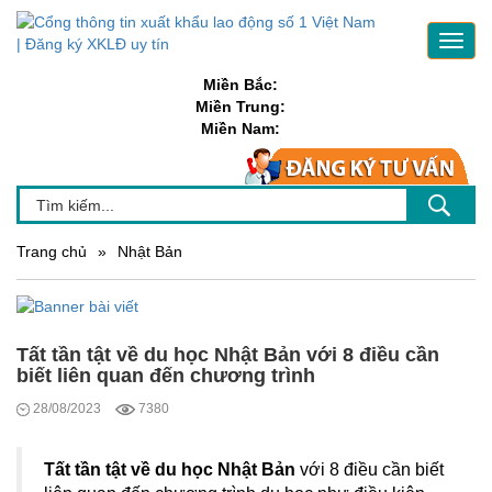
Toggl
navig
Miền Bắc:
Miền Trung:
Miền Nam:
Trang chủ
»
Nhật Bản
Tất tần tật về du học Nhật Bản với 8 điều cần
biết liên quan đến chương trình
28/08/2023
7380
Tất tần tật về du học Nhật Bản
với 8 điều cần biết