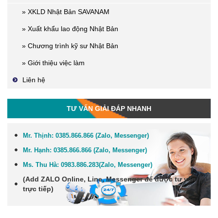
» XKLD Nhật Bản SAVANAM
» Xuất khẩu lao động Nhật Bản
» Chương trình kỹ sư Nhật Bản
» Giới thiệu việc làm
Liên hệ
TƯ VẤN GIẢI ĐÁP NHANH
Mr. Thịnh:
0385.866.866 (Zalo, Messenger)
Mr. Hạnh:
0385.866.866 (Zalo, Messenger)
Ms. Thu Hà:
0983.886.283
(Zalo, Me
ssenger
)
(Add
ZALO Online, Line, Messenger
để được tư vấn
trực tiếp)