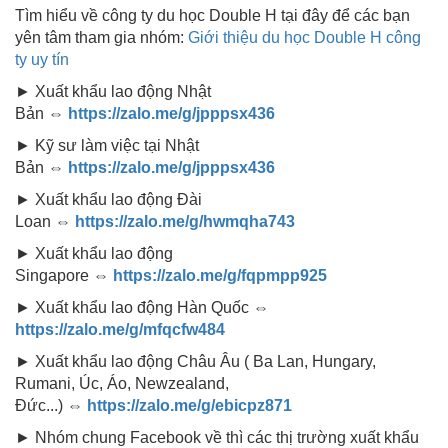
Tìm hiểu về công ty du học Double H tại đây để các bạn
yên tâm tham gia nhóm:
Giới thiệu du học Double H công
ty uy tín
► Xuất khẩu lao động Nhật
Bản
⇔
https://zalo.me/g/jpppsx436
► Kỹ sư làm việc tại Nhật
Bản
⇔
https://zalo.me/g/jpppsx436
► Xuất khẩu lao động Đài
Loan
⇔
https://zalo.me/g/hwmqha743
► Xuất khẩu lao động
Singapore
⇔
https://zalo.me/g/fqpmpp925
► Xuất khẩu lao động Hàn Quốc
⇔
https://zalo.me/g/mfqcfw484
► Xuất khẩu lao động Châu Âu ( Ba Lan, Hungary,
Rumani, Úc, Áo, Newzealand,
Đức...)
⇔
https://zalo.me/g/ebicpz871
► Nhóm chung Facebook về thì các thị trường xuất khẩu