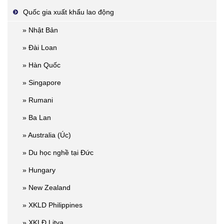
Quốc gia xuất khẩu lao động
» Nhật Bản
» Đài Loan
» Hàn Quốc
» Singapore
» Rumani
» Ba Lan
» Australia (Úc)
» Du học nghề tại Đức
» Hungary
» New Zealand
» XKLD Philippines
» XKLĐ Litva