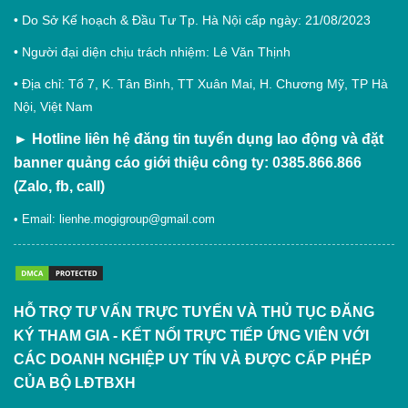
• Do Sở Kế hoạch & Đầu Tư Tp. Hà Nội cấp ngày: 21/08/2023
• Người đại diện chịu trách nhiệm: Lê Văn Thịnh
• Địa chỉ: Tổ 7, K. Tân Bình, TT Xuân Mai, H. Chương Mỹ, TP Hà
Nội, Việt Nam
►
Hotline liên hệ đăng tin tuyển dụng lao động và đặt
banner quảng cáo giới thiệu công ty: 0385.866.866
(Zalo, fb, call)
• Email:
lienhe.mogigroup@gmail.com
HỖ TRỢ TƯ VẤN TRỰC TUYẾN VÀ THỦ TỤC ĐĂNG
KÝ THAM GIA - KẾT NỐI TRỰC TIẾP ỨNG VIÊN VỚI
CÁC DOANH NGHIỆP UY TÍN VÀ ĐƯỢC CẤP PHÉP
CỦA BỘ LĐTBXH