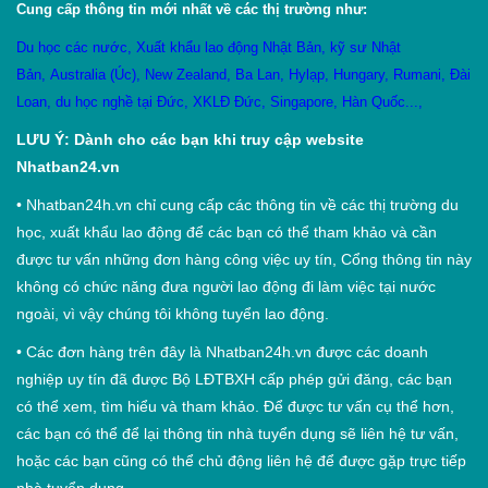
Cung cấp thông tin mới nhất về các thị trường như:
Du học các nước
,
X
uất khẩu lao động Nhật Bản
,
kỹ sư Nhật
Bản
,
Australia (Úc)
,
New Zealand
,
Ba Lan
,
Hylạp
,
Hungary
,
Rumani
,
Đài
Loan
,
du học nghề tại Đức
,
XKLĐ Đức
,
Singapore
,
Hàn Quốc
...,
LƯU Ý: Dành cho các bạn khi truy cập website
Nhatban24.vn
•
Nhatban24h.vn chỉ cung cấp các thông tin về các thị trường du
học, xuất khẩu lao động để các bạn có thể tham khảo và cần
được tư vấn những đơn hàng công việc uy tín, Cổng thông tin này
không có chức năng đưa người lao động đi làm việc tại nước
ngoài, vì vậy chúng tôi không tuyển lao động.
•
Các đơn hàng trên đây là Nhatban24h.vn được các doanh
nghiệp uy tín đã được Bộ LĐTBXH cấp phép gửi đăng, các bạn
có thể xem, tìm hiểu và tham khảo. Để được tư vấn cụ thể hơn,
các bạn có thể để lại thông tin nhà tuyển dụng sẽ liên hệ tư vấn,
hoặc các bạn cũng có thể chủ động liên hệ để được gặp trực tiếp