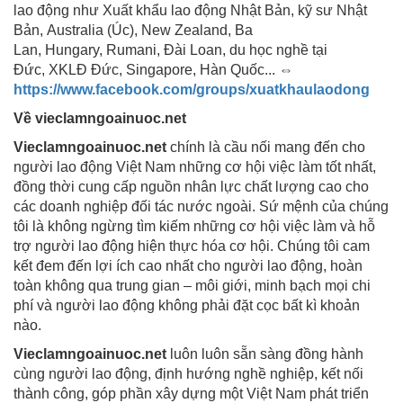
lao động như Xuất khẩu lao động Nhật Bản, kỹ sư Nhật
Bản, Australia (Úc), New Zealand, Ba
Lan, Hungary, Rumani, Đài Loan, du học nghề tại
Đức, XKLĐ Đức, Singapore, Hàn Quốc...
⇔
https://www.facebook.com/groups/xuatkhaulaodong
Về vieclamngoainuoc.net
Vieclamngoainuoc.net
chính là cầu nối mang đến cho
người lao động Việt Nam những cơ hội việc làm tốt nhất,
đồng thời cung cấp nguồn nhân lực chất lượng cao cho
các doanh nghiệp đối tác nước ngoài. Sứ mệnh của chúng
tôi là không ngừng tìm kiếm những cơ hội việc làm và hỗ
trợ người lao động hiện thực hóa cơ hội. Chúng tôi cam
kết đem đến lợi ích cao nhất cho người lao động, hoàn
toàn không qua trung gian – môi giới, minh bạch mọi chi
phí và người lao động không phải đặt cọc bất kì khoản
nào.
Vieclamngoainuoc.net
luôn luôn sẵn sàng đồng hành
cùng người lao động, định hướng nghề nghiệp, kết nối
thành công, góp phần xây dựng một Việt Nam phát triển