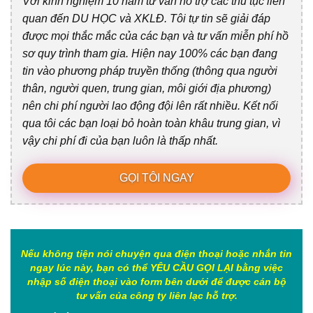
Với kinh nghiệm 10 năm tư vấn hỗ trợ các thủ tục liên
quan đến DU HỌC và XKLĐ. Tôi tự tin sẽ giải đáp
được mọi thắc mắc của các bạn và tư vấn miễn phí hồ
sơ quy trình tham gia. Hiện nay 100% các bạn đang
tin vào phương pháp truyền thống (thông qua người
thân, người quen, trung gian, môi giới địa phương)
nên chi phí người lao động đội lên rất nhiều. Kết nối
qua tôi các bạn loại bỏ hoàn toàn khâu trung gian, vì
vậy chi phí đi của bạn luôn là thấp nhất.
GỌI TÔI NGAY
Nếu không tiện nói chuyện qua điện thoại hoặc nhắn tin
ngay lúc này, bạn có thể YÊU CẦU GỌI LẠI bằng việc
nhập số điện thoại vào form bên dưới để được cán bộ
tư vấn của công ty liên lạc hỗ trợ.