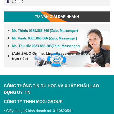
Liên hệ
TƯ VẤN GIẢI ĐÁP NHANH
Mr. Thịnh:
0385.866.866 (Zalo, Messenger)
Mr. Hạnh:
0385.866.866 (Zalo, Messenger)
Ms. Thu Hà:
0983.886.283
(Zalo, Me
ssenger
)
(Add
ZALO Online, Line, Messenger
để được tư vấn
trực tiếp)
CỔNG THÔNG TIN DU HỌC VÀ XUẤT KHẨU LAO
ĐỘNG
UY TÍN
CÔNG TY THHH MOGI GROUP
• Giấy đăng ký kinh doanh số: 0110820541