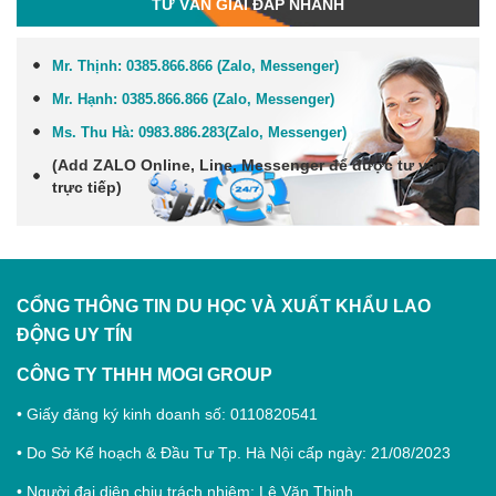
TƯ VẤN GIẢI ĐÁP NHANH
Mr. Thịnh:
0385.866.866 (Zalo, Messenger)
Mr. Hạnh:
0385.866.866 (Zalo, Messenger)
Ms. Thu Hà:
0983.886.283
(Zalo, Me
ssenger
)
(Add
ZALO Online, Line, Messenger
để được tư vấn
trực tiếp)
CỔNG THÔNG TIN DU HỌC VÀ XUẤT KHẨU LAO
ĐỘNG
UY TÍN
CÔNG TY THHH MOGI GROUP
• Giấy đăng ký kinh doanh số: 0110820541
• Do Sở Kế hoạch & Đầu Tư Tp. Hà Nội cấp ngày: 21/08/2023
• Người đại diện chịu trách nhiệm: Lê Văn Thịnh