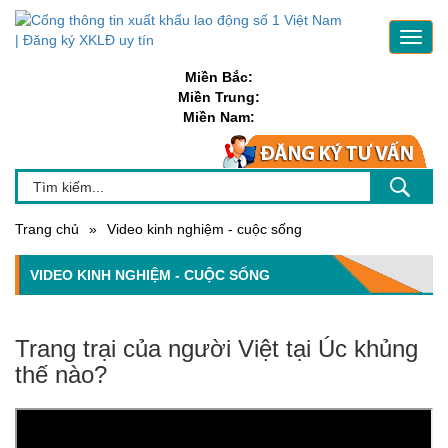
Toggl
navig
Miền Bắc:
Miền Trung:
Miền Nam:
Trang chủ
»
Video kinh nghiệm - cuộc sống
VIDEO KINH NGHIỆM - CUỘC SỐNG
Trang trại của người Việt tại Úc khủng
thế nào?