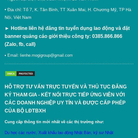
• Địa chỉ: Tổ 7, K. Tân Bình, TT Xuân Mai, H. Chương Mỹ, TP Hà
Nội, Việt Nam
►
Hotline liên hệ đăng tin tuyển dụng lao động và đặt
banner quảng cáo giới thiệu công ty: 0385.866.866
(Zalo, fb, call)
• Email:
lienhe.mogigroup@gmail.com
HỖ TRỢ TƯ VẤN TRỰC TUYẾN VÀ THỦ TỤC ĐĂNG
KÝ THAM GIA - KẾT NỐI TRỰC TIẾP ỨNG VIÊN VỚI
CÁC DOANH NGHIỆP UY TÍN VÀ ĐƯỢC CẤP PHÉP
CỦA BỘ LĐTBXH
Cung cấp thông tin mới nhất về các thị trường như:
Du học các nước
,
X
uất khẩu lao động Nhật Bản
,
kỹ sư Nhật