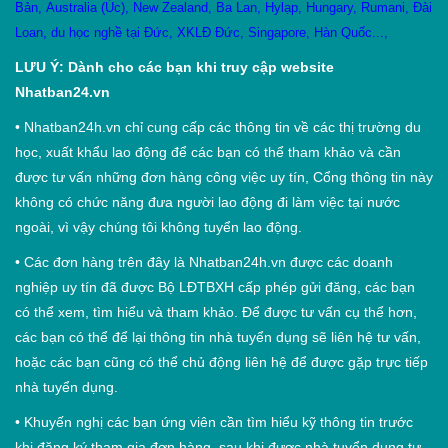
Bản
,
Australia (Úc)
,
New Zealand
,
Ba Lan
,
Hylạp
,
Hungary
,
Rumani
,
Đài
Loan
,
du học nghề tại Đức
,
XKLĐ Đức
,
Singapore
,
Hàn Quốc
...,
LƯU Ý: Dành cho các bạn khi truy cập website
Nhatban24.vn
•
Nhatban24h.vn chỉ cung cấp các thông tin về các thị trường du
học, xuất khẩu lao động để các bạn có thể tham khảo và cần
được tư vấn những đơn hàng công việc uy tín, Cổng thông tin này
không có chức năng đưa người lao động đi làm việc tại nước
ngoài, vì vậy chúng tôi không tuyển lao động.
•
Các đơn hàng trên đây là Nhatban24h.vn được các doanh
nghiệp uy tín đã được Bộ LĐTBXH cấp phép gửi đăng, các bạn
có thể xem, tìm hiểu và tham khảo. Để được tư vấn cụ thể hơn,
các bạn có thể để lại thông tin nhà tuyển dụng sẽ liên hệ tư vấn,
hoặc các bạn cũng có thể chủ động liên hệ để được gặp trực tiếp
nhà tuyển dụng.
•
Khuyến nghị các bạn ứng viên cần tìm hiểu kỹ thông tin trước
khi đăng ký tham gia đơn hàng, sau khi được nhà tuyển dụng tư