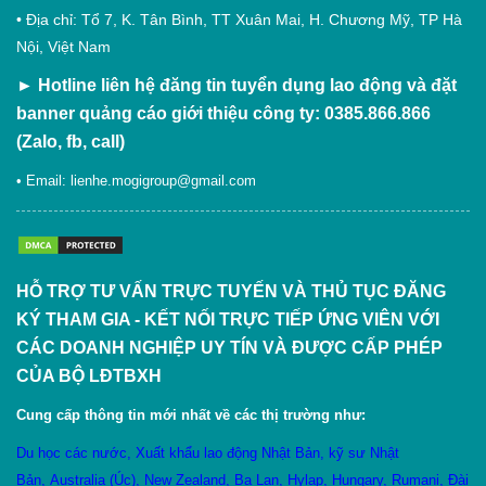
• Địa chỉ: Tổ 7, K. Tân Bình, TT Xuân Mai, H. Chương Mỹ, TP Hà
Nội, Việt Nam
►
Hotline liên hệ đăng tin tuyển dụng lao động và đặt
banner quảng cáo giới thiệu công ty: 0385.866.866
(Zalo, fb, call)
• Email:
lienhe.mogigroup@gmail.com
HỖ TRỢ TƯ VẤN TRỰC TUYẾN VÀ THỦ TỤC ĐĂNG
KÝ THAM GIA - KẾT NỐI TRỰC TIẾP ỨNG VIÊN VỚI
CÁC DOANH NGHIỆP UY TÍN VÀ ĐƯỢC CẤP PHÉP
CỦA BỘ LĐTBXH
Cung cấp thông tin mới nhất về các thị trường như:
Du học các nước
,
X
uất khẩu lao động Nhật Bản
,
kỹ sư Nhật
Bản
,
Australia (Úc)
,
New Zealand
,
Ba Lan
,
Hylạp
,
Hungary
,
Rumani
,
Đài