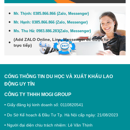
Mr. Thịnh:
0385.866.866 (Zalo, Messenger)
Mr. Hạnh:
0385.866.866 (Zalo, Messenger)
Ms. Thu Hà:
0983.886.283
(Zalo, Me
ssenger
)
(Add
ZALO Online, Line, Messenger
để được tư vấn
trực tiếp)
CỔNG THÔNG TIN DU HỌC VÀ XUẤT KHẨU LAO
ĐỘNG
UY TÍN
CÔNG TY THHH MOGI GROUP
• Giấy đăng ký kinh doanh số: 0110820541
• Do Sở Kế hoạch & Đầu Tư Tp. Hà Nội cấp ngày: 21/08/2023
• Người đại diện chịu trách nhiệm: Lê Văn Thịnh