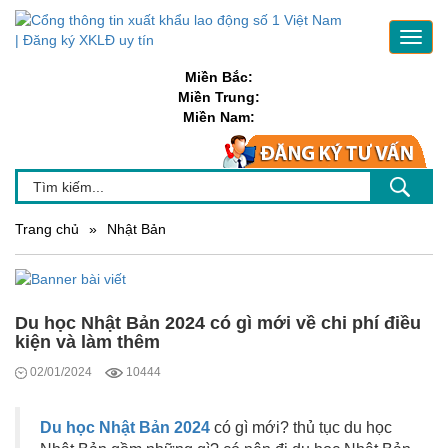
Toggl
navig
Miền Bắc:
Miền Trung:
Miền Nam:
Trang chủ
»
Nhật Bản
Du học Nhật Bản 2024 có gì mới về chi phí điều
kiện và làm thêm
02/01/2024
10444
Du học Nhật Bản 2024
có gì mới? thủ tục du học