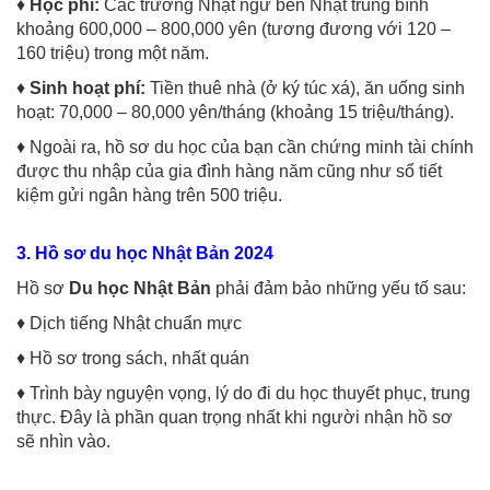
♦
Học phí:
Các trường Nhật ngữ bên Nhật trung bình
khoảng 600,000 – 800,000 yên (tương đương với 120 –
160 triệu) trong một năm.
♦
Sinh hoạt phí:
Tiền thuê nhà (ở ký túc xá), ăn uống sinh
hoạt: 70,000 – 80,000 yên/tháng (khoảng 15 triệu/tháng).
♦ Ngoài ra, hồ sơ du học của bạn cần chứng minh tài chính
được thu nhập của gia đình hàng năm cũng như sổ tiết
kiệm gửi ngân hàng trên 500 triệu.
3. Hồ sơ du học Nhật Bản 2024
Hồ sơ
Du học Nhật Bản
phải đảm bảo những yếu tố sau:
♦ Dịch tiếng Nhật chuẩn mực
♦ Hồ sơ trong sách, nhất quán
♦ Trình bày nguyện vọng, lý do đi du học thuyết phục, trung
thực. Đây là phần quan trọng nhất khi người nhận hồ sơ
sẽ nhìn vào.