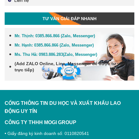
Liên hệ
TƯ VẤN GIẢI ĐÁP NHANH
Mr. Thịnh:
0385.866.866 (Zalo, Messenger)
Mr. Hạnh:
0385.866.866 (Zalo, Messenger)
Ms. Thu Hà:
0983.886.283
(Zalo, Me
ssenger
)
(Add
ZALO Online, Line, Messenger
để được tư vấn
trực tiếp)
CỔNG THÔNG TIN DU HỌC VÀ XUẤT KHẨU LAO
ĐỘNG
UY TÍN
CÔNG TY THHH MOGI GROUP
• Giấy đăng ký kinh doanh số: 0110820541