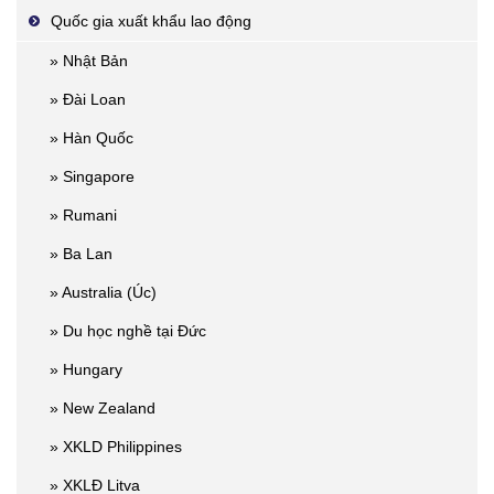
Quốc gia xuất khẩu lao động
» Nhật Bản
» Đài Loan
» Hàn Quốc
» Singapore
» Rumani
» Ba Lan
» Australia (Úc)
» Du học nghề tại Đức
» Hungary
» New Zealand
» XKLD Philippines
» XKLĐ Litva