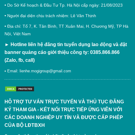
• Do Sở Kế hoạch & Đầu Tư Tp. Hà Nội cấp ngày: 21/08/2023
• Người đại diện chịu trách nhiệm: Lê Văn Thịnh
• Địa chỉ: Tổ 7, K. Tân Bình, TT Xuân Mai, H. Chương Mỹ, TP Hà
Nội, Việt Nam
►
Hotline liên hệ đăng tin tuyển dụng lao động và đặt
banner quảng cáo giới thiệu công ty: 0385.866.866
(Zalo, fb, call)
• Email:
lienhe.mogigroup@gmail.com
HỖ TRỢ TƯ VẤN TRỰC TUYẾN VÀ THỦ TỤC ĐĂNG
KÝ THAM GIA - KẾT NỐI TRỰC TIẾP ỨNG VIÊN VỚI
CÁC DOANH NGHIỆP UY TÍN VÀ ĐƯỢC CẤP PHÉP
CỦA BỘ LĐTBXH