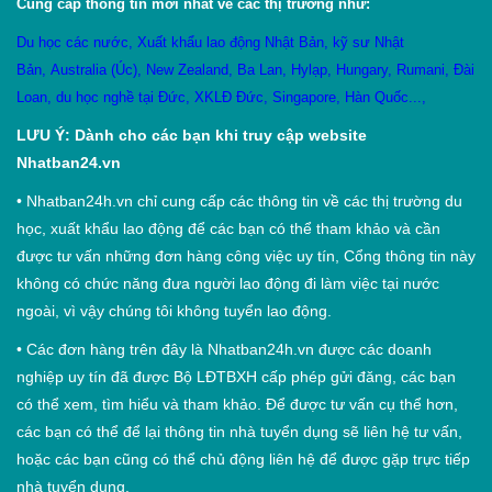
Cung cấp thông tin mới nhất về các thị trường như:
Du học các nước
,
X
uất khẩu lao động Nhật Bản
,
kỹ sư Nhật
Bản
,
Australia (Úc)
,
New Zealand
,
Ba Lan
,
Hylạp
,
Hungary
,
Rumani
,
Đài
Loan
,
du học nghề tại Đức
,
XKLĐ Đức
,
Singapore
,
Hàn Quốc
...,
LƯU Ý: Dành cho các bạn khi truy cập website
Nhatban24.vn
•
Nhatban24h.vn chỉ cung cấp các thông tin về các thị trường du
học, xuất khẩu lao động để các bạn có thể tham khảo và cần
được tư vấn những đơn hàng công việc uy tín, Cổng thông tin này
không có chức năng đưa người lao động đi làm việc tại nước
ngoài, vì vậy chúng tôi không tuyển lao động.
•
Các đơn hàng trên đây là Nhatban24h.vn được các doanh
nghiệp uy tín đã được Bộ LĐTBXH cấp phép gửi đăng, các bạn
có thể xem, tìm hiểu và tham khảo. Để được tư vấn cụ thể hơn,
các bạn có thể để lại thông tin nhà tuyển dụng sẽ liên hệ tư vấn,
hoặc các bạn cũng có thể chủ động liên hệ để được gặp trực tiếp
nhà tuyển dụng.