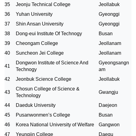
35
Jeonju Technical College
Jeollabuk
36
Yuhan University
Gyeonggi
37
Shin Ansan University
Gyeonggi
38
Dong-eui Institute Of Technogy
Busan
39
Cheongam College
Jeollanam
40
Suncheon Jei College
Jeollanam
Dongwon Institute of Science And
Gyeongsangn
41
Technogy
am
42
Jeonbuk Science College
Jeollabuk
Chosun College of Science &
43
Gwangju
Technology
44
Daeduk University
Daejeon
45
Pusanwonmen’s College
Busan
46
Korea National University of Welfare
Gangwon
47
Yeungjin College
Daegu