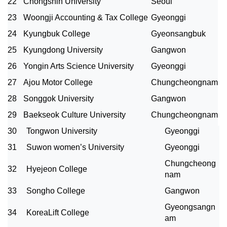
22
Chongshin University
Seoul
23
Woongji Accounting & Tax College
Gyeonggi
24
Kyungbuk College
Gyeonsangbuk
25
Kyungdong University
Gangwon
26
Yongin Arts Science University
Gyeonggi
27
Ajou Motor College
Chungcheongnam
28
Songgok University
Gangwon
29
Baekseok Culture University
Chungcheongnam
30
Tongwon University
Gyeonggi
31
Suwon women’s University
Gyeonggi
Chungcheong
32
Hyejeon College
nam
33
Songho College
Gangwon
Gyeongsangn
34
KoreaLift College
am