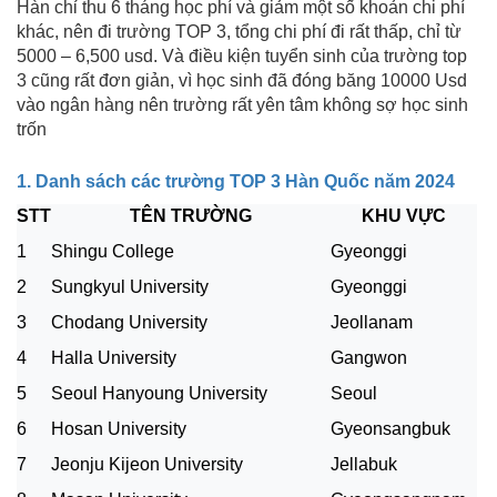
Hàn chỉ thu 6 tháng học phí và giảm một số khoản chi phí
khác, nên đi trường TOP 3, tổng chi phí đi rất thấp, chỉ từ
5000 – 6,500 usd. Và điều kiện tuyển sinh của trường top
3 cũng rất đơn giản, vì học sinh đã đóng băng 10000 Usd
vào ngân hàng nên trường rất yên tâm không sợ học sinh
trốn
1. Danh sách các trường TOP 3 Hàn Quốc năm 2024
STT
TÊN TRƯỜNG
KHU VỰC
1
Shingu College
Gyeonggi
2
Sungkyul University
Gyeonggi
3
Chodang University
Jeollanam
4
Halla University
Gangwon
5
Seoul Hanyoung University
Seoul
6
Hosan University
Gyeonsangbuk
7
Jeonju Kijeon University
Jellabuk