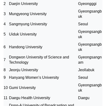
2
Daejin University
Gyeongggi
Gyeongsangb
3
Mungyeong University
uk
4
Sangmyung University
Seoul
Gyeongsangb
5
Uiduk University
uk
Gyeongsangb
6
Handong University
uk
Dongwon University of Science and
Gyeongsangn
7
Technology
am
8
Jeonju University
Jeollabuk
9
Hanyang Women’s University
Seoul
Gyeongsangb
10
Gumi University
uk
11
Daegu Health University
Daegu
Dong-A University of Broadcasting and