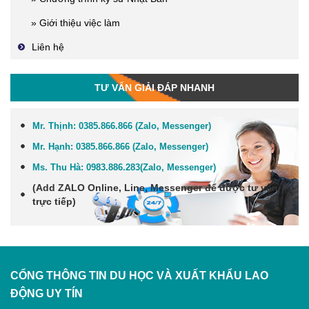
» Giới thiệu việc làm
Liên hệ
TƯ VẤN GIẢI ĐÁP NHANH
Mr. Thịnh:
0385.866.866 (Zalo, Messenger)
Mr. Hạnh:
0385.866.866 (Zalo, Messenger)
Ms. Thu Hà:
0983.886.283
(Zalo, Me
ssenger
)
(Add
ZALO Online, Line, Messenger
để được tư vấn
trực tiếp)
CỔNG THÔNG TIN DU HỌC VÀ XUẤT KHẨU LAO
ĐỘNG
UY TÍN