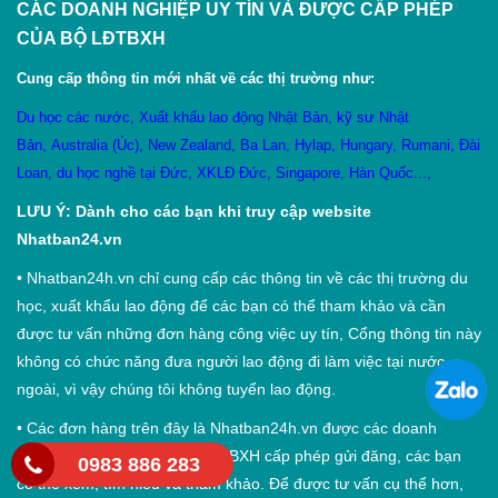
CÁC DOANH NGHIỆP UY TÍN VÀ ĐƯỢC CẤP PHÉP
CỦA BỘ LĐTBXH
Cung cấp thông tin mới nhất về các thị trường như:
Du học các nước
,
X
uất khẩu lao động Nhật Bản
,
kỹ sư Nhật
Bản
,
Australia (Úc)
,
New Zealand
,
Ba Lan
,
Hylạp
,
Hungary
,
Rumani
,
Đài
Loan
,
du học nghề tại Đức
,
XKLĐ Đức
,
Singapore
,
Hàn Quốc
...,
LƯU Ý: Dành cho các bạn khi truy cập website
Nhatban24.vn
•
Nhatban24h.vn chỉ cung cấp các thông tin về các thị trường du
học, xuất khẩu lao động để các bạn có thể tham khảo và cần
được tư vấn những đơn hàng công việc uy tín, Cổng thông tin này
không có chức năng đưa người lao động đi làm việc tại nước
ngoài, vì vậy chúng tôi không tuyển lao động.
•
Các đơn hàng trên đây là Nhatban24h.vn được các doanh
nghiệp uy tín đã được Bộ LĐTBXH cấp phép gửi đăng, các bạn
0983 886 283
có thể xem, tìm hiểu và tham khảo. Để được tư vấn cụ thể hơn,