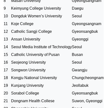
8
Masan University
Gyeongsangnam
9
Keimyung College University
Daegu
10
Dongduk Women’s University
Seoul
11
Koje College
Gyeongsangnam
12
Catholic Sangji College
Gyeonsangbuk
13
Ansan University
Gyeonggi
14
Seoul Media Institute of Technology
Seoul
15
Catholic University of Pusan
Busan
16
Seojeong University
Seoul
17
Songwon University
Gwangju
18
Kongju National University
Chungcheongnam
19
Kunjang University
Jeollabuk
20
Sorabol College
Gyeonsangbuk
21
Dongnam Health Collese
Suwon, Gyeonggi