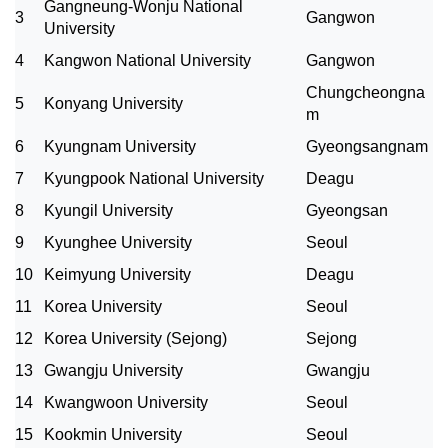
Gangneung-Wonju National
3
Gangwon
University
4
Kangwon National University
Gangwon
Chungcheongna
5
Konyang University
m
6
Kyungnam University
Gyeongsangnam
7
Kyungpook National University
Deagu
8
Kyungil University
Gyeongsan
9
Kyunghee University
Seoul
10
Keimyung University
Deagu
11
Korea University
Seoul
12
Korea University (Sejong)
Sejong
13
Gwangju University
Gwangju
14
Kwangwoon University
Seoul
15
Kookmin University
Seoul