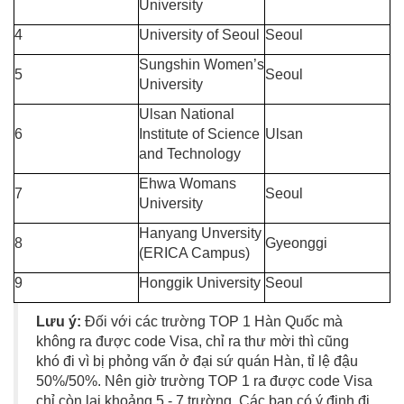
University
4
University of Seoul
Seoul
Sungshin Women’s
5
Seoul
University
Ulsan National
6
Institute of Science
Ulsan
and Technology
Ehwa Womans
7
Seoul
University
Hanyang Unversity
8
Gyeonggi
(ERICA Campus)
9
Honggik University
Seoul
Lưu ý:
Đối với các trường TOP 1 Hàn Quốc mà
không ra được code Visa, chỉ ra thư mời thì cũng
khó đi vì bị phỏng vấn ở đại sứ quán Hàn, tỉ lệ đậu
50%/50%. Nên giờ trường TOP 1 ra được code Visa
chỉ còn lại khoảng 5 - 7 trường. Các bạn có ý định đi