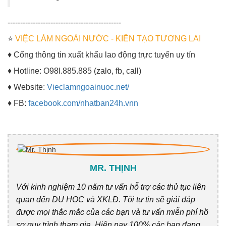
---------------------------------------------
⭐
VIỆC LÀM NGOÀI NƯỚC - KIẾN TẠO TƯƠNG LAI
♦ Cổng thông tin xuất khẩu lao động trực tuyến uy tín
♦ Hotline: O98I.885.885 (zalo, fb, call)
♦ Website:
Vieclamngoainuoc.net/
♦ FB:
facebook.com/nhatban24h.vnn
MR. THỊNH
Với kinh nghiệm 10 năm tư vấn hỗ trợ các thủ tục liên
quan đến DU HỌC và XKLĐ. Tôi tự tin sẽ giải đáp
được mọi thắc mắc của các bạn và tư vấn miễn phí hồ
sơ quy trình tham gia. Hiện nay 100% các bạn đang