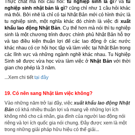
Thực chất mà nói câu hỏi:
tu nghiệp sinh là gì
? và
tu
nghiệp sinh nhật bản là gì
? cũng chỉ như 1 câu hỏi khác
mà thôi. Bởi nhẽ là chỉ có tại Nhật Bản mới có hình thức là
tu nghiệp sinh, một nghĩa khác đó chính là việc đi
xuất
khẩu lao động Nhật Bản
. Cụ thể hơn mà nói thì tu nghiệp
sinh là một chương trình được chính phủ Nhật Bản hỗ trợ
và tạo điều kiện thuận lợi để các lao động ở các nước
khác nhau có cơ hội học tập và làm việc tại Nhật Bản trong
các lĩnh vực và những ngành nghề khác nhau. Tu Nghiệp
Sinh sẽ được vừa học vừa làm việc ở
Nhật Bản
với thời
gian cho phép là 3 năm.
...Xem chi tiết
tại đây
19. Có nên sang Nhật làm việc không?
Vào những năm trở lại đây, việc
xuất khẩu lao động Nhật
Bản
có khá nhiều thuận lợi và mang về những lợi ích
không nhỏ cho cá nhân, gia đình của người lao động nói
riêng và lợi ích quốc gia nói chung. Đây được xem là một
trong những giải pháp hữu hiệu có thể giải...