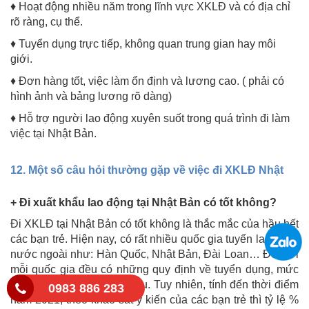
♦ Hoạt động nhiều năm trong lĩnh vực XKLĐ và có địa chỉ
rõ ràng, cụ thể.
♦ Tuyển dụng trực tiếp, không quan trung gian hay môi
giới.
♦ Đơn hàng tốt, việc làm ổn định và lương cao. ( phải có
hình ảnh và bảng lương rõ dàng)
♦ Hỗ trợ người lao động xuyên suốt trong quá trình đi làm
việc tại Nhật Bản.
12. Một số câu hỏi thường gặp về việc đi XKLĐ Nhật
+ Đi xuất khẩu lao động tại Nhật Bản có tốt không?
Đi XKLĐ tại Nhật Bản có tốt không là thắc mắc của hầu hết
các bạn trẻ. Hiện nay, có rất nhiều quốc gia tuyển lao động
nước ngoài như: Hàn Quốc, Nhật Bản, Đài Loan… Đối với
mỗi quốc gia đều có những quy định về tuyển dụng, mức
lương và chế độ khác nhau. Tuy nhiên, tính đến thời điểm
0983 886 283
năm 2021, theo khảo sát ý kiến của các bạn trẻ thì tỷ lệ %