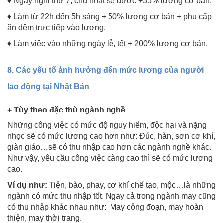
♦ Ngày nghỉ thứ 7, chủ nhật sẽ được +35% lương cơ bản.
♦ Làm từ 22h đến 5h sáng + 50% lương cơ bản + phụ cấp
ăn đêm trực tiếp vào lương.
♦ Làm việc vào những ngày lễ, tết + 200% lương cơ bản.
8. Các yếu tố ảnh hưởng đến mức lương của người
lao động tại Nhật Bản
+ Tùy theo đặc thù ngành nghề
Những công việc có mức độ nguy hiểm, độc hại và nặng
nhọc sẽ có mức lương cao hơn như: Đúc, hàn, sơn cơ khí,
giàn giáo…sẽ có thu nhập cao hơn các ngành nghề khác.
Như vậy, yêu cầu công việc càng cao thì sẽ có mức lương
cao.
Ví dụ như:
Tiện, bào, phay, cơ khí chế tạo, mộc…là những
ngành có mức thu nhập tốt. Ngay cả trong ngành may cũng
có thu nhập khác nhau như: May công đoạn, may hoàn
thiện, may thời trang.