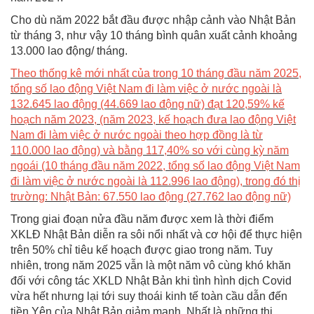
Cho dù năm 2022 bắt đầu được nhập cảnh vào Nhật Bản
từ tháng 3, như vậy 10 tháng bình quân xuất cảnh khoảng
13.000 lao động/ tháng.
Theo thống kê mới nhất của trong 10 tháng đầu năm 2025,
tổng số lao động Việt Nam đi làm việc ở nước ngoài là
132.645 lao động (44.669 lao động nữ) đạt 120,59% kế
hoạch năm 2023, (năm 2023, kế hoạch đưa lao động Việt
Nam đi làm việc ở nước ngoài theo hợp đồng là từ
110.000 lao động) và bằng 117,40% so với cùng kỳ năm
ngoái (10 tháng đầu năm 2022, tổng số lao động Việt Nam
đi làm việc ở nước ngoài là 112.996 lao động), trong đó thị
trường: Nhật Bản: 67.550 lao động (27.762 lao động nữ)
Trong giai đoạn nửa đầu năm được xem là thời điểm
XKLĐ Nhật Bản diễn ra sôi nổi nhất và cơ hội để thực hiện
trên 50% chỉ tiêu kế hoạch được giao trong năm. Tuy
nhiên, trong năm 2025 vẫn là một năm vô cùng khó khăn
đối với công tác XKLD Nhật Bản khi tình hình dịch Covid
vừa hết nhưng lại tới suy thoái kinh tế toàn cầu dẫn đến
tiền Yên của Nhật Bản giảm mạnh. Nhất là những thị