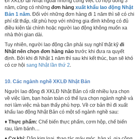
Đi XKLĐ tại Nhật ngoài những công việc có hợp đồng 3
năm, cũng có những
đơn hàng
xuất khẩu lao động Nhật
Bản 1 năm
. Đối với những đơn hàng đi 1 năm thì sẽ có chi
phí rất thấp, rất phù hợp với những gia đình không có đủ
điều kiện tài chính hoặc người lao động không muốn xa
nhà thời gian dài.
Tuy nhiên, người lao động cần phải suy nghĩ thật kỹ
đi
Nhật nên chọn đơn hàng nào
trước khi đưa ra quyết
định. Bởi khi đi Nhật 1 năm thì sau khi kết thúc, bạn sẽ khó
có cơ hội
sang Nhật lần thứ 2
.
10. Các ngành nghề XKLĐ Nhật Bản
Người lao động đi XKLĐ Nhật Bản có rất nhiều lựa chọn
về việc làm, bạn hoàn toàn có thể lựa chọn ngành nghề và
nơi làm việc mà bạn thấy phù hợp. Về cơ bản thì đi xuất
khẩu lao động Nhật Bản có một số ngành nghề sau:
♦
Thực phẩm:
Chế biến thực phẩm, cơm hộp, chế biến
rau, làm bánh…
♦
Cơ khí:
Dập kim loại, thao tác máy móc, hàn xì, gia công