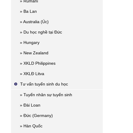
» Rumani
» Ba Lan
» Australia (Úc)
» Du học nghề tại Đức
» Hungary
» New Zealand
» XKLD Philippines
» XKLĐ Litva
Tư vấn tuyển sinh du học
» Tuyển nhân sự tuyển sinh
» Đài Loan
» Đức (Germany)
» Hàn Quốc