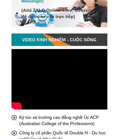
Me
ssenger
)
(Add
ZALO Online, Line, Messenger
để được tư vấn trực tiếp)
VIDEO KINH NGHIỆM - CUỘC SỐNG
Ký túc xá trường cao đẳng nghề Úc ACP
(Australian College of the Professions)
Công ty cổ phần Quốc tế Double H - Du học