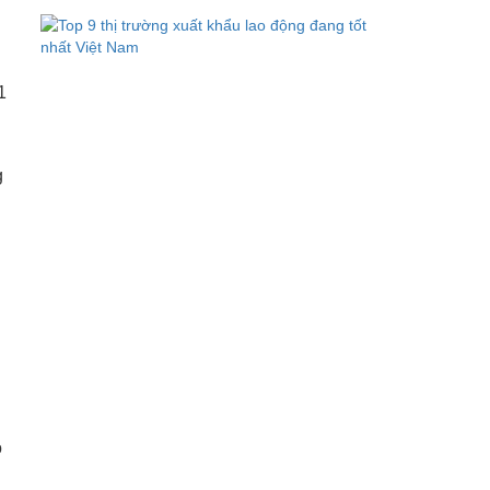
1
g
o