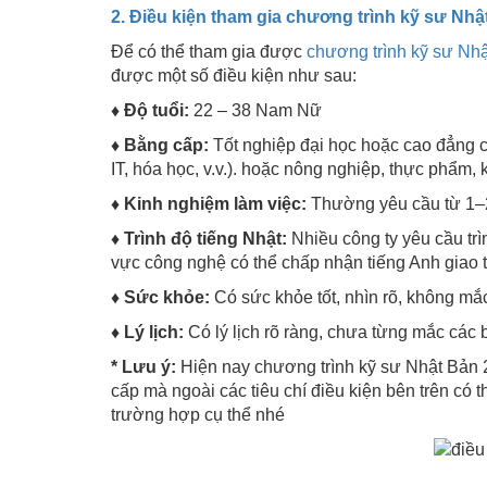
2. Điều kiện tham gia chương trình kỹ sư Nhậ
Để có thể tham gia được
chương trình kỹ sư Nh
được một số điều kiện như sau:
♦ Độ tuổi:
22 – 38 Nam Nữ
♦ Bằng cấp:
Tốt nghiệp đại học hoặc cao đẳng c
IT, hóa học, v.v.). hoặc nông nghiệp, thực phẩm, k
♦ Kinh nghiệm làm việc:
Thường yêu cầu từ 1–2 
♦ Trình độ tiếng Nhật:
Nhiều công ty yêu cầu trìn
vực công nghệ có thể chấp nhận tiếng Anh giao ti
♦ Sức khỏe:
Có sức khỏe tốt, nhìn rõ, không m
♦ Lý lịch:
Có lý lịch rõ ràng, chưa từng mắc các b
* Lưu ý:
Hiện nay chương trình kỹ sư Nhật Bản 2
cấp mà ngoài các tiêu chí điều kiện bên trên có t
trường hợp cụ thể nhé