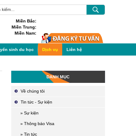
Miền Bắc:
Miền Trung:
Miền Nam:
uyển sinh du học
Dịch vụ
Liên hệ
DANH MỤC
Về chúng tôi
Tin tức - Sự kiện
» Sự kiện
» Thông báo Visa
» Tin tức