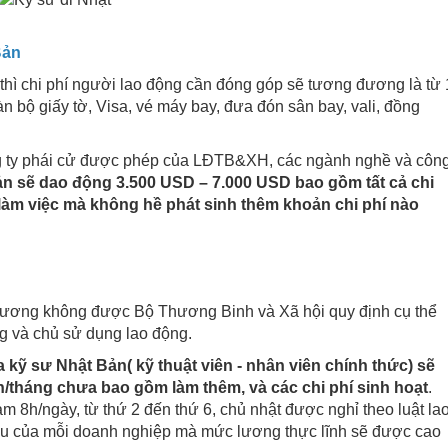
Bản
thì chi phí người lao động cần đóng góp sẽ tương đương là từ 
 bộ giấy tờ, Visa, vé máy bay, đưa đón sân bay, vali, đồng
ông ty phái cử được phép của LĐTB&XH, các ngành nghề và côn
Bản sẽ dao động 3.500 USD – 7.000 USD bao gồm tất cả chi
làm việc mà không hề phát sinh thêm khoản chi phí nào
lương không được Bộ Thương Binh và Xã hội quy định cụ thể
g và chủ sử dụng lao động.
kỹ sư Nhật Bản( kỹ thuật viên - nhân viên chính thức) sẽ
n/tháng chưa bao gồm làm thêm, và các chi phí sinh hoạt
.
 8h/ngày, từ thứ 2 đến thứ 6, chủ nhật được nghỉ theo luật la
iều của mỗi doanh nghiệp mà mức lương thực lĩnh sẽ được cao