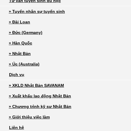
Tư vấn tuyển sinh du học
» Tuyển nhân sự tuyển sinh
» Đài Loan
» Đức (Germany)
» Hàn Quốc
» Nhật Bản
» Úc (Australia)
Dịch vụ
» XKLD Nhật Bản SAVANAM
» Xuất khẩu lao động Nhật Bản
» Chương trình kỹ sư Nhật Bản
» Giới thiệu việc làm
Liên hệ