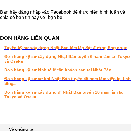
Bạn hãy đăng nhập vào Facebook để thực hiện bình luận và
chia sẻ bản tin này với bạn bè.
ĐƠN HÀNG LIÊN QUAN
Tuyển kỹ sư xây dựng Nhật Bản làm lắp đặt đường ống nhựa
Đơn hàng kỹ sư xây dựng Nhật Bản tuyển 6 nam làm tại Tokyo
và Osaka
Đơn hàng kỹ sư kinh tế lễ tân khách sạn tại Nhật Bản
Đơn hàng kỹ sư cơ khí Nhật Bản tuyển 45 nam làm việc tại tỉnh
Shiga
Đơn hàng kỹ sư xây dựng đi Nhật Bản tuyển 18 nam làm tại
Tokyo và Osaka
DANH MỤC
Về chúng tôi