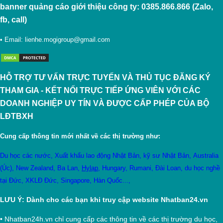
banner quảng cáo giới thiệu công ty: 0385.866.866 (Zalo,
fb, call)
• Email:
lienhe.mogigroup@gmail.com
HỖ TRỢ TƯ VẤN TRỰC TUYẾN VÀ THỦ TỤC ĐĂNG KÝ
THAM GIA - KẾT NỐI TRỰC TIẾP ỨNG VIÊN VỚI CÁC
DOANH NGHIỆP UY TÍN VÀ ĐƯỢC CẤP PHÉP CỦA BỘ
LĐTBXH
Cung cấp thông tin mới nhất về các thị trường như:
Du học các nước
,
X
uất khẩu lao động Nhật Bản
,
kỹ sư Nhật Bản
,
Australia
(Úc)
,
New Zealand
,
Ba Lan
,
Hylạp
,
Hungary
,
Rumani
,
Đài Loan
,
du học nghề
tại Đức
,
XKLĐ Đức
,
Singapore
,
Hàn Quốc
...,
LƯU Ý: Dành cho các bạn khi truy cập website Nhatban24.vn
•
Nhatban24h.vn chỉ cung cấp các thông tin về các thị trường du học,