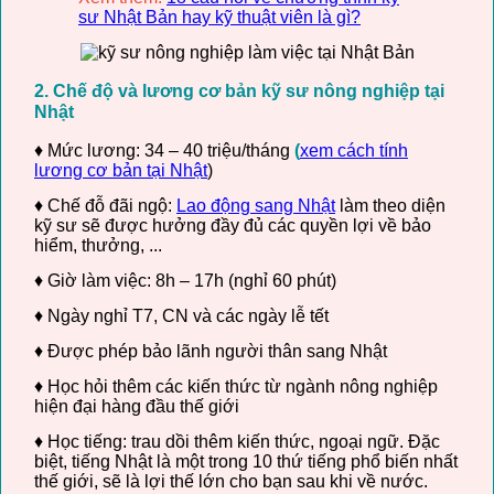
sư Nhật Bản hay kỹ thuật viên là gì?
2. Chế độ và lương cơ bản kỹ sư nông nghiệp tại
Nhật
♦ Mức lương: 34 – 40 triệu/tháng
(
xem cách tính
lương cơ bản tại Nhật
)
♦ Chế đỗ đãi ngộ:
Lao động sang Nhật
làm theo diện
kỹ sư sẽ được hưởng đầy đủ các quyền lợi về bảo
hiểm, thưởng, ...
♦ Giờ làm việc: 8h – 17h (nghỉ 60 phút)
♦ Ngày nghỉ T7, CN và các ngày lễ tết
♦ Được phép bảo lãnh người thân sang Nhật
♦ Học hỏi thêm các kiến thức từ ngành nông nghiệp
hiện đại hàng đầu thế giới
♦ Học tiếng: trau dồi thêm kiến thức, ngoại ngữ. Đặc
biệt, tiếng Nhật là một trong 10 thứ tiếng phổ biến nhất
thế giới, sẽ là lợi thế lớn cho bạn sau khi về nước.