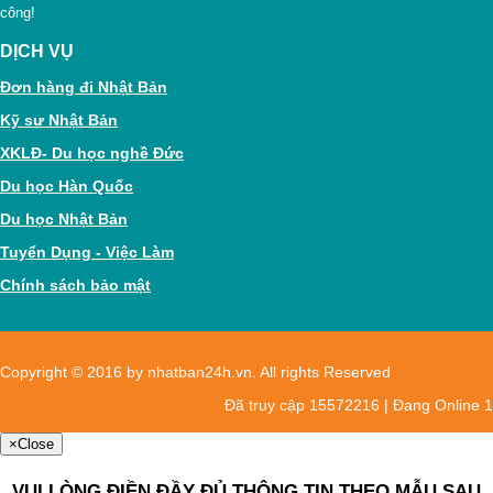
công!
DỊCH VỤ
Đơn hàng đi Nhật Bản
Kỹ sư Nhật Bản
XKLĐ- Du học nghề Đức
Du học Hàn Quốc
Du học Nhật Bản
Tuyển Dụng - Việc Làm
Chính sách bảo mật
Copyright © 2016 by nhatban24h.vn. All rights Reserved
Đã truy cập 15572216 | Đang Online 1
×
Close
VUI LÒNG ĐIỀN ĐẦY ĐỦ THÔNG TIN THEO MẪU SAU