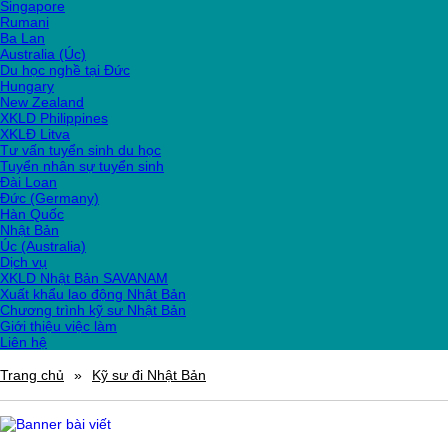
Singapore
Rumani
Ba Lan
Australia (Úc)
Du học nghề tại Đức
Hungary
New Zealand
XKLD Philippines
XKLĐ Litva
Tư vấn tuyển sinh du học
Tuyển nhân sự tuyển sinh
Đài Loan
Đức (Germany)
Hàn Quốc
Nhật Bản
Úc (Australia)
Dịch vụ
XKLD Nhật Bản SAVANAM
Xuất khẩu lao động Nhật Bản
Chương trình kỹ sư Nhật Bản
Giới thiệu việc làm
Liên hệ
Trang chủ
»
Kỹ sư đi Nhật Bản