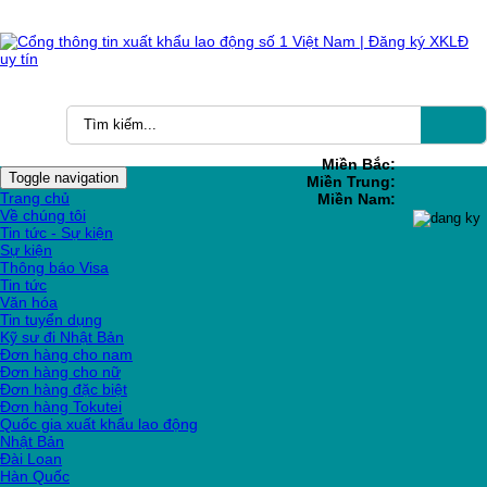
Miền Bắc:
Toggle navigation
Miền Trung:
Trang chủ
Miền Nam:
Về chúng tôi
Tin tức - Sự kiện
Sự kiện
Thông báo Visa
Tin tức
Văn hóa
Tin tuyển dụng
Kỹ sư đi Nhật Bản
Đơn hàng cho nam
Đơn hàng cho nữ
Đơn hàng đặc biệt
Đơn hàng Tokutei
Quốc gia xuất khẩu lao động
Nhật Bản
Đài Loan
Hàn Quốc