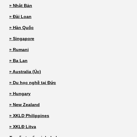
» Nhật Bản
» Đài Loan
» Hàn Quốc
» Singapore
» Rumani
» Ba Lan
» Australia (Úc)
» Du học nghề tại Đức
» Hungary
» New Zealand
» XKLD Philippines
» XKLĐ Litva