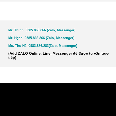
TƯ VẤN GIẢI ĐÁP NHANH
Mr. Thịnh:
0385.866.866 (Zalo, Messenger)
Mr. Hạnh:
0385.866.866 (Zalo, Messenger)
Ms. Thu Hà:
0983.886.283
(Zalo, Me
ssenger
)
(Add
ZALO Online, Line, Messenger
để được tư vấn trực
tiếp)
VIDEO KINH NGHIỆM - CUỘC SỐNG