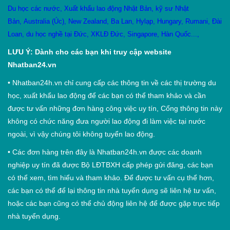
Du học các nước
,
X
uất khẩu lao động Nhật Bản
,
kỹ sư Nhật
Bản
,
Australia (Úc)
,
New Zealand
,
Ba Lan
,
Hylạp
,
Hungary
,
Rumani
,
Đài
Loan
,
du học nghề tại Đức
,
XKLĐ Đức
,
Singapore
,
Hàn Quốc
...,
LƯU Ý: Dành cho các bạn khi truy cập website
Nhatban24.vn
•
Nhatban24h.vn chỉ cung cấp các thông tin về các thị trường du
học, xuất khẩu lao động để các bạn có thể tham khảo và cần
được tư vấn những đơn hàng công việc uy tín, Cổng thông tin này
không có chức năng đưa người lao động đi làm việc tại nước
ngoài, vì vậy chúng tôi không tuyển lao động.
•
Các đơn hàng trên đây là Nhatban24h.vn được các doanh
nghiệp uy tín đã được Bộ LĐTBXH cấp phép gửi đăng, các bạn
có thể xem, tìm hiểu và tham khảo. Để được tư vấn cụ thể hơn,
các bạn có thể để lại thông tin nhà tuyển dụng sẽ liên hệ tư vấn,
hoặc các bạn cũng có thể chủ động liên hệ để được gặp trực tiếp
nhà tuyển dụng.