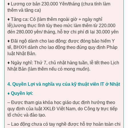
♦ Lương cơ bản 230.000 Yên/tháng (chưa tính làm
thêm và tăng ca)
♦ Tăng ca: Có (làm thêm ngoài giờ + ngày nghỉ
lễ),lương thực lĩnh tùy theo mức làm thêm từ 220.000
đén 280.000 yên/ tháng, hỗ trợ chi phí đi lại 30.000 yên
♦ Đãi ngộ dành cho lao động: được đóng bảo hiểm Y
tế, BHXH dành cho lao động theo đúng quy định Pháp
luật Nhật Bản.
♦ Ngày nghỉ: Thứ 7, chủ nhật hàng tuần, lễ tết theo Lịch
Nhật Bản (làm thêm nếu có mong muốn).
4. Quyền Lợi và nghĩa vụ của kỹ thuật viên IT ở Nhật
♦ Quyền lợi:
– Được tham gia khóa học giáo dục định hướng theo
quy định của luật XKLĐ Việt Nam, do Công ty trực tiếp
tổ chức và đào tạo.
– Lao động chưa có tay nghề được hỗ trợ hoàn toàn chi