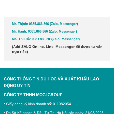
TƯ VẤN GIẢI ĐÁP NHANH
Mr. Thịnh:
0385.866.866 (Zalo, Messenger)
Mr. Hạnh:
0385.866.866 (Zalo, Messenger)
Ms. Thu Hà:
0983.886.283
(Zalo, Me
ssenger
)
(Add
ZALO Online, Line, Messenger
để được tư vấn
trực tiếp)
CỔNG THÔNG TIN DU HỌC VÀ XUẤT KHẨU LAO
ĐỘNG
UY TÍN
CÔNG TY THHH MOGI GROUP
• Giấy đăng ký kinh doanh số: 0110820541
• Do Sở Kế hoạch & Đầu Tư Tp. Hà Nội cấp ngày: 21/08/2023