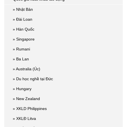
» Nhật Bản
» Đài Loan
» Hàn Quốc
» Singapore
» Rumani
» Ba Lan
» Australia (Úc)
» Du học nghề tại Đức
» Hungary
» New Zealand
» XKLD Philippines
» XKLĐ Litva