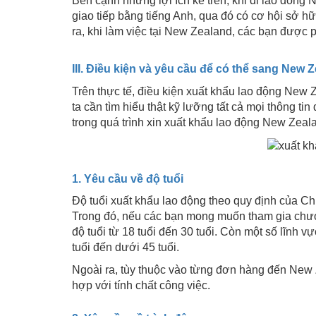
Bên cạnh những lợi ích kể trên, khi đi lao dong 
giao tiếp bằng tiếng Anh, qua đó có cơ hội sở h
ra, khi làm việc tại New Zealand, các bạn được 
III. Điều kiện và yêu cầu để có thể sang New 
Trên thực tế, điều kiện xuất khẩu lao động New 
ta cần tìm hiểu thật kỹ lưỡng tất cả mọi thông tin
trong quá trình xin xuất khẩu lao động New Zeal
1. Yêu cầu về độ tuổi
Độ tuổi xuất khẩu lao động theo quy định của Ch
Trong đó, nếu các bạn mong muốn tham gia chươ
độ tuổi từ 18 tuổi đến 30 tuổi. Còn một số lĩnh v
tuổi đến dưới 45 tuổi.
Ngoài ra, tùy thuộc vào từng đơn hàng đến New
hợp với tính chất công việc.