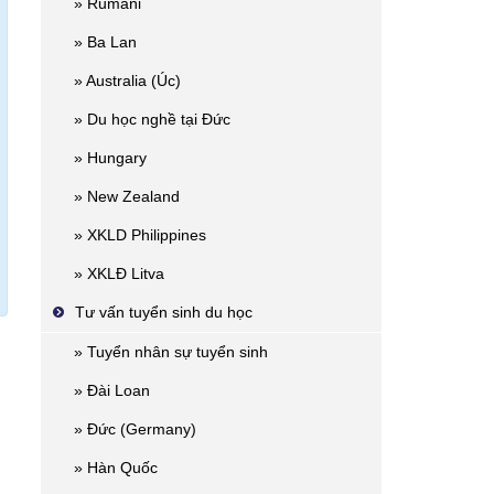
» Rumani
» Ba Lan
» Australia (Úc)
» Du học nghề tại Đức
» Hungary
» New Zealand
» XKLD Philippines
» XKLĐ Litva
Tư vấn tuyển sinh du học
» Tuyển nhân sự tuyển sinh
» Đài Loan
» Đức (Germany)
» Hàn Quốc