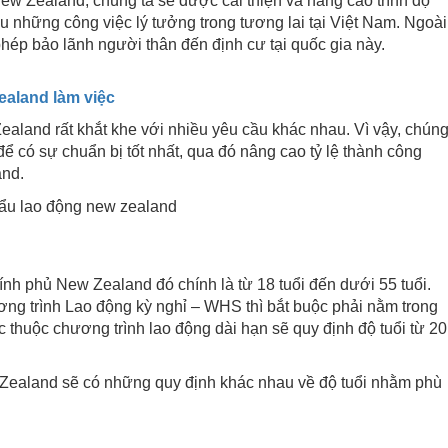
New Zealand, chúng ta sẽ được cải thiện và nâng cao trình độ
ữu những công việc lý tưởng trong tương lai tại Việt Nam. Ngoài
phép bảo lãnh người thân đến định cư tại quốc gia này.
Zealand làm việc
Zealand rất khắt khe với nhiều yêu cầu khác nhau. Vì vậy, chún
 để có sự chuẩn bị tốt nhất, qua đó nâng cao tỷ lệ thành công
and.
ính phủ New Zealand đó chính là từ 18 tuổi đến dưới 55 tuổi.
ng trình Lao động kỳ nghỉ – WHS thì bắt buộc phải nằm trong
ực thuộc chương trình lao động dài hạn sẽ quy định độ tuổi từ 20
 Zealand sẽ có những quy định khác nhau về độ tuổi nhằm phù