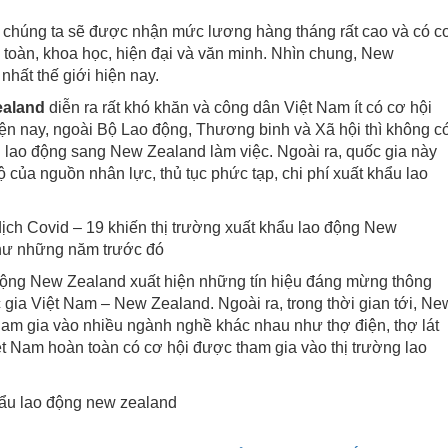
y, chúng ta sẽ được nhận mức lương hàng tháng rất cao và có c
n toàn, khoa học, hiện đại và văn minh. Nhìn chung, New
nhất thế giới hiện nay.
ealand
diễn ra rất khó khăn và công dân Việt Nam ít có cơ hội
Hiện nay, ngoài Bộ Lao động, Thương binh và Xã hội thì không c
 lao động sang New Zealand làm việc. Ngoài ra, quốc gia này
ộ của nguồn nhân lực, thủ tục phức tạp, chi phí xuất khẩu lao
ch Covid – 19 khiến thị trường xuất khẩu lao động New
như những năm trước đó
động New Zealand xuất hiện những tín hiệu đáng mừng thông
gia Việt Nam – New Zealand. Ngoài ra, trong thời gian tới, Ne
am gia vào nhiều ngành nghề khác nhau như thợ điện, thợ lát
ệt Nam hoàn toàn có cơ hội được tham gia vào thị trường lao