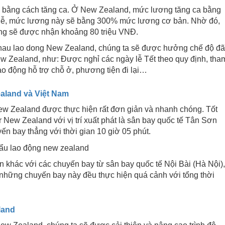
ập bằng cách tăng ca. Ở New Zealand, mức lương tăng ca bằng
lễ, mức lương này sẽ bằng 300% mức lương cơ bản. Nhờ đó,
ộng sẽ được nhận khoảng 80 triệu VNĐ.
hau lao dong New Zealand, chúng ta sẽ được hưởng chế độ đã
ew Zealand, như: Được nghỉ các ngày lễ Tết theo quy định, tha
ao động hỗ trợ chỗ ở, phương tiện đi lại…
ealand và Việt Nam
New Zealand được thực hiện rất đơn giản và nhanh chóng. Tốt
 New Zealand với vị trí xuất phát là sân bay quốc tế Tân Sơn
n bay thẳng với thời gian 10 giờ 05 phút.
n khác với các chuyến bay từ sân bay quốc tế Nội Bài (Hà Nội),
những chuyến bay này đều thực hiện quá cảnh với tổng thời
aland