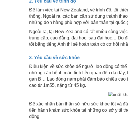
2. Yêu cầu về trình độ
Để làm việc tại New Zealand, về trình độ, tối th
thông. Ngoài ra, các bạn cần sử dụng thành thạo
những đơn hàng phù hợp với bản thân tại quốc g
Ngoài ra, tại New Zealand có rất nhiều công vi
trung cấp, cao đẳng, đại học, sau đại học… Do 
tốt bằng tiếng Anh thì sẽ hoàn toàn có cơ hội n
3. Yêu cầu về sức khỏe
Điều kiện về sức khỏe để người lao động có thể
những căn bệnh mãn tính liên quan đến dạ dày, t
gan B… Lao động nam phải đảm bảo chiều cao từ
cao từ 1m55, nặng từ 45 kg.
Để xác nhận bản thân sở hữu sức khỏe tốt và đả
tiến hành khám sức khỏe tại những cơ sở y tế th
động.