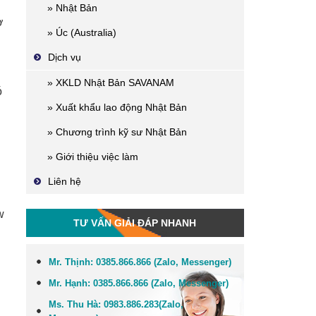
» Nhật Bản
ơ
» Úc (Australia)
Dịch vụ
» XKLD Nhật Bản SAVANAM
ó
» Xuất khẩu lao động Nhật Bản
» Chương trình kỹ sư Nhật Bản
» Giới thiệu việc làm
Liên hệ
w
TƯ VẤN GIẢI ĐÁP NHANH
Mr. Thịnh:
0385.866.866 (Zalo, Messenger)
Mr. Hạnh:
0385.866.866 (Zalo, Messenger)
Ms. Thu Hà:
0983.886.283
(Zalo,