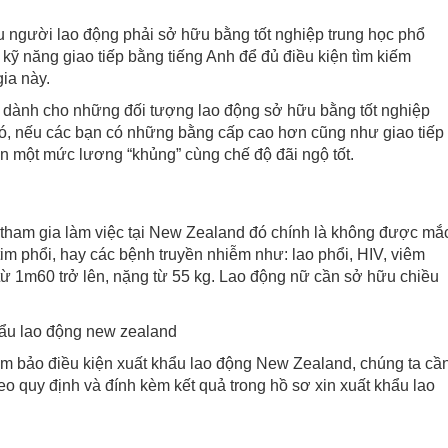
iểu người lao động phải sở hữu bằng tốt nghiệp trung học phổ
 kỹ năng giao tiếp bằng tiếng Anh để đủ điều kiện tìm kiếm
ia này.
ệc dành cho những đối tượng lao động sở hữu bằng tốt nghiệp
đó, nếu các bạn có những bằng cấp cao hơn cũng như giao tiếp
hận một mức lương “khủng” cùng chế độ đãi ngộ tốt.
 tham gia làm việc tại New Zealand đó chính là không được mắ
im phổi, hay các bệnh truyền nhiễm như: lao phổi, HIV, viêm
 1m60 trở lên, nặng từ 55 kg. Lao động nữ cần sở hữu chiều
m bảo điều kiện xuất khẩu lao động New Zealand, chúng ta cầ
eo quy định và đính kèm kết quả trong hồ sơ xin xuất khẩu lao