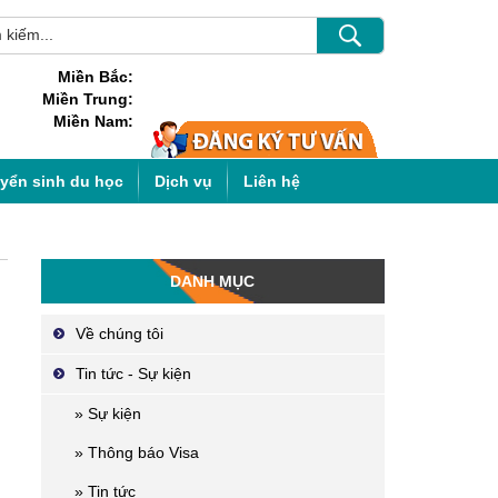
Miền Bắc:
Miền Trung:
Miền Nam:
uyển sinh du học
Dịch vụ
Liên hệ
DANH MỤC
Về chúng tôi
Tin tức - Sự kiện
» Sự kiện
» Thông báo Visa
» Tin tức