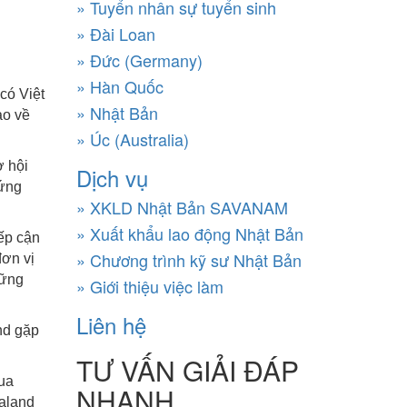
» Tuyển nhân sự tuyển sinh
» Đài Loan
» Đức (Germany)
» Hàn Quốc
có Việt
» Nhật Bản
ao về
» Úc (Australia)
ơ hội
Dịch vụ
xứng
» XKLD Nhật Bản SAVANAM
» Xuất khẩu lao động Nhật Bản
iếp cận
» Chương trình kỹ sư Nhật Bản
đơn vị
hững
» Giới thiệu việc làm
Liên hệ
nd gặp
TƯ VẤN GIẢI ĐÁP
ua
NHANH
ealand