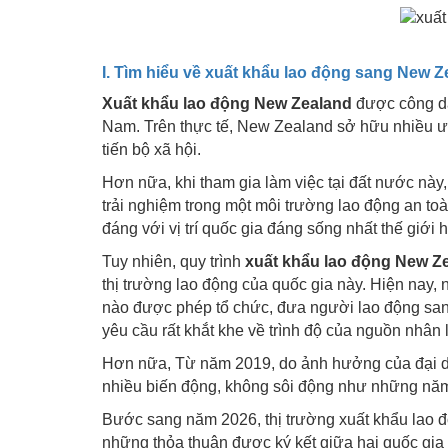
I. Tìm hiểu về xuất khẩu lao động sang New Z
Xuất khẩu lao động New Zealand
được công dân
Nam. Trên thực tế, New Zealand sở hữu nhiều ưu
tiến bộ xã hội.
Hơn nữa, khi tham gia làm việc tại đất nước nà
trải nghiệm trong một môi trường lao động an t
đáng với vị trí quốc gia đáng sống nhất thế giới h
Tuy nhiên, quy trình
xuất khẩu lao động New Z
thị trường lao động của quốc gia này. Hiện nay,
nào được phép tổ chức, đưa người lao động san
yêu cầu rất khắt khe về trình độ của nguồn nhân 
Hơn nữa, Từ năm 2019, do ảnh hưởng của đại dị
nhiều biến động, không sôi động như những nă
Bước sang năm 2026, thị trường xuất khẩu lao 
những thỏa thuận được ký kết giữa hai quốc gia