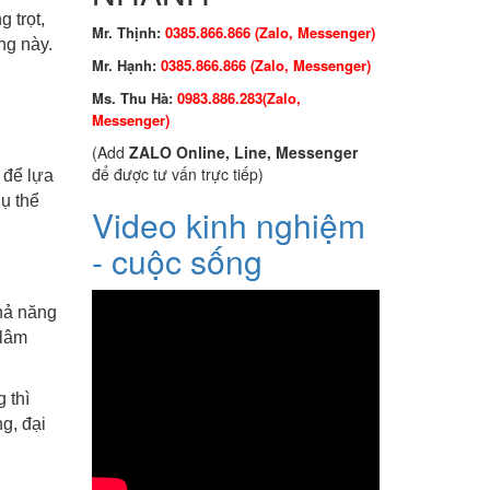
 trọt,
Mr. Thịnh:
0385.866.866 (Zalo, Messenger)
ng này.
Mr. Hạnh:
0385.866.866 (Zalo, Messenger)
Ms. Thu Hà:
0983.886.283
(Zalo,
Me
ssenger
)
(Add
ZALO Online, Line, Messenger
để được tư vấn trực tiếp)
 để lựa
ụ thể
Video kinh nghiệm
- cuộc sống
hả năng
 lâm
 thì
g, đại