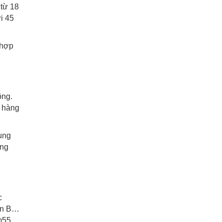
 từ 18
i 45
 hợp
ông.
n hàng
ung
ằng
c
gan B…
m55,