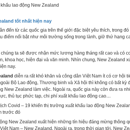
ealand tốt nhất hiện nay
 đến từ các quốc gia trên thế giới đặc biệt yêu thích, trong đó 
 điểm nổi bật như môi trường sống trong lành, giữ thứ hạng c
y, chúng ta sẽ được nhận mức lương hàng tháng rất cao và có c
oàn, khoa học, hiện đại và văn minh. Nhìn chung, New Zealand 
iện nay.
ealand
diễn ra rất khó khăn và công dân Việt Nam ít có cơ hội t
 ngoài Bộ Lao động, Thương binh và Xã hội thì không có bất kỳ 
g New Zealand làm việc. Ngoài ra, quốc gia này còn đưa ra n
lực, thủ tục phức tạp, chi phí xuất khẩu lao động cao…
ch Covid – 19 khiến thị trường xuất khẩu lao động New Zeala
m trước đó
động New Zealand xuất hiện những tín hiệu đáng mừng thông q
 Việt Nam – New Zealand. Ngoài ra, trong thời gian tới, New Z