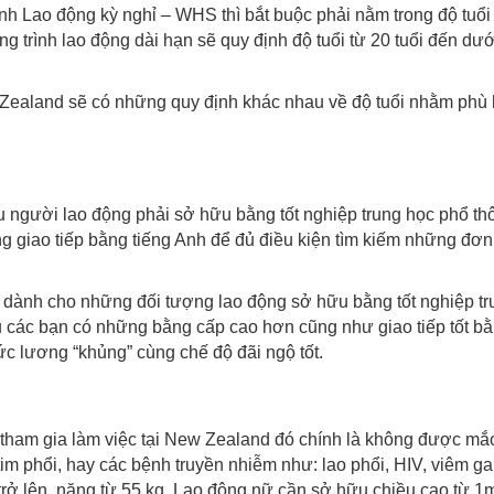
h Lao động kỳ nghỉ – WHS thì bắt buộc phải nằm trong độ tuổi
ng trình lao động dài hạn sẽ quy định độ tuổi từ 20 tuổi đến dướ
 Zealand sẽ có những quy định khác nhau về độ tuổi nhằm phù
iểu người lao động phải sở hữu bằng tốt nghiệp trung học phổ th
ng giao tiếp bằng tiếng Anh để đủ điều kiện tìm kiếm những đơ
c dành cho những đối tượng lao động sở hữu bằng tốt nghiệp tr
u các bạn có những bằng cấp cao hơn cũng như giao tiếp tốt b
ức lương “khủng” cùng chế độ đãi ngộ tốt.
 tham gia làm việc tại New Zealand đó chính là không được mắ
tim phổi, hay các bệnh truyền nhiễm như: lao phổi, HIV, viêm 
rở lên, nặng từ 55 kg. Lao động nữ cần sở hữu chiều cao từ 1