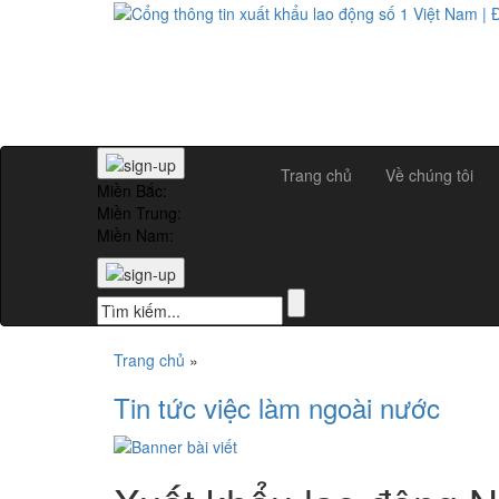
Trang chủ
Về chúng tôi
Miền Bắc:
Miền Trung:
Miền Nam:
Trang chủ
»
Tin tức việc làm ngoài nước