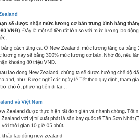
 Zealand
 bạn sẽ được nhận mức lương cơ bản trung bình hàng thán
980 VNĐ).
Đây là một số tiền rất lớn so với mức lương lao độn
ớc.
ập bằng cách tăng ca. Ở New Zealand, mức lương tăng ca bằng
ức lương này sẽ bằng 300% mức lương cơ bản. Nhờ đó, nếu là
hận khoảng 80 triệu VNĐ.
hau lao dong New Zealand, chúng ta sẽ được hưởng chế độ đã
ealand, như: Được nghỉ các ngày lễ Tết theo quy định, tham gi
trợ chỗ ở, phương tiện đi lại…
ealand và Việt Nam
New Zealand được thực hiện rất đơn giản và nhanh chóng. Tốt n
Zealand với vị trí xuất phát là sân bay quốc tế Tân Sơn Nhất 
với thời gian 10 giờ 05 phút.