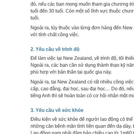
đó, nếu các bạn mong muốn tham gia chương trìn
tuổi đến 30 tuổi. Còn một số lĩnh vực thuộc chươ
tuổi.
Ngoài ra, tùy thuộc vào từng đơn hàng đến New
với tính chất công việc.
2. Yêu cầu về trình độ
Để làm việc tại New Zealand, về trình độ, tối th
Ngoài ra, các bạn cần sử dụng thành thạo kỹ nă
phù hợp với bản thân tại quốc gia này.
Ngoài ra, tại New Zealand có rất nhiều công việ
cấp, cao đẳng, đại học, sau đại học… Do đó, nế
tiếng Anh thì sẽ hoàn toàn có cơ hội nhận một m
3. Yêu cầu về sức khỏe
Điều kiện về sức khỏe để người lao động có thể
những căn bệnh mãn tính liên quan đến dạ dày, 
Lao động nam phải đảm bảo chiều cao từ 1m60 t