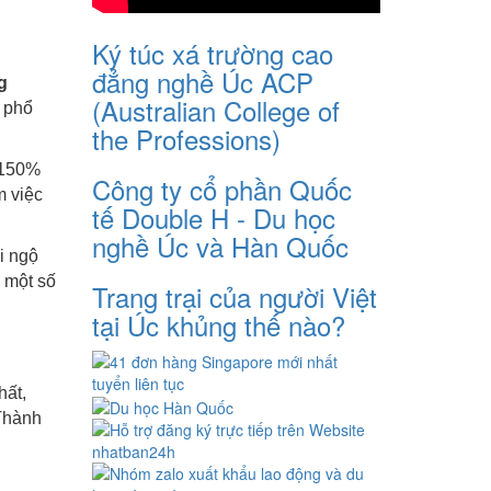
Ký túc xá trường cao
đẳng nghề Úc ACP
g
(Australian College of
g phổ
the Professions)
 150%
Công ty cổ phần Quốc
m việc
tế Double H - Du học
nghề Úc và Hàn Quốc
i ngộ
a một số
Trang trại của người Việt
tại Úc khủng thế nào?
hất,
(Thành