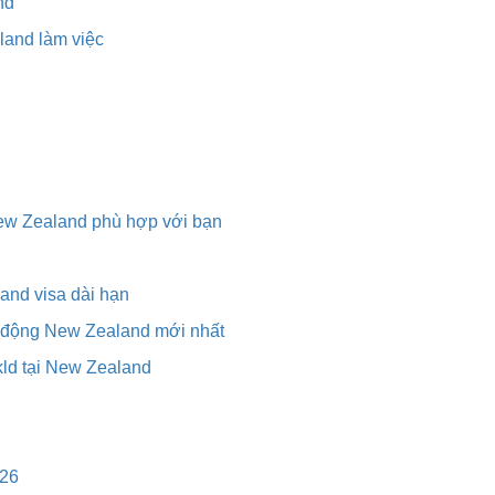
nd
aland làm việc
New Zealand phù hợp với bạn
and visa dài hạn
ao động New Zealand mới nhất
xkld tại New Zealand
026