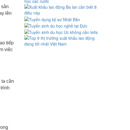
, sân
ay lên
ao tiếp
àm việc
 ta cần
trình
rong