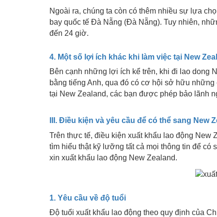
Ngoài ra, chúng ta còn có thêm nhiều sự lựa chọ
bay quốc tế Đà Nẵng (Đà Nẵng). Tuy nhiên, nhữn
đến 24 giờ.
4. Một số lợi ích khác khi làm việc tại New Ze
Bên cạnh những lợi ích kể trên, khi đi lao dong 
bằng tiếng Anh, qua đó có cơ hội sở hữu những cô
tại New Zealand, các bạn được phép bảo lãnh ng
III. Điều kiện và yêu cầu để có thể sang New 
Trên thực tế, điều kiện xuất khẩu lao động New Z
tìm hiểu thật kỹ lưỡng tất cả mọi thông tin để có 
xin xuất khẩu lao động New Zealand.
1. Yêu cầu về độ tuổi
Độ tuổi xuất khẩu lao động theo quy định của Ch