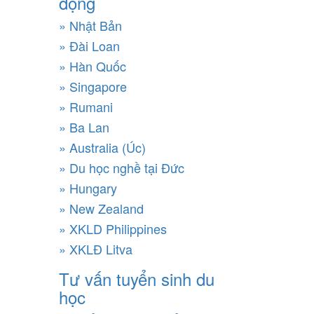
động
» Nhật Bản
» Đài Loan
» Hàn Quốc
» Singapore
» Rumani
» Ba Lan
» Australia (Úc)
» Du học nghề tại Đức
» Hungary
» New Zealand
» XKLD Philippines
» XKLĐ Litva
Tư vấn tuyển sinh du
học