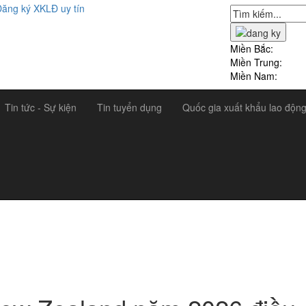
Miền Bắc:
Miền Trung:
Miền Nam:
Tin tức - Sự kiện
Tin tuyển dụng
Quốc gia xuất khẩu lao độn