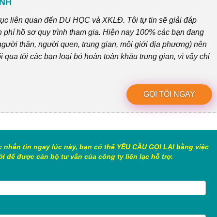
ỊNH
tục liên quan đến DU HỌC và XKLĐ. Tôi tự tin sẽ giải đáp
 phí hồ sơ quy trình tham gia. Hiện nay 100% các bạn đang
gười thân, người quen, trung gian, môi giới địa phương) nên
ối qua tôi các bạn loại bỏ hoàn toàn khâu trung gian, vì vậy chi
GỌI TÔI NGAY
c nhắn tin ngay lúc này, bạn có thể YÊU CẦU GỌI LẠI bằng việc
i để được cán bộ tư vấn của công ty liên lạc hỗ trợ.