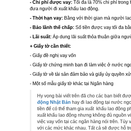
- Chi phí được vay:
Tối đa là 70% chi phí tron
đưa người đi xuất khẩu lao động.
- Thời hạn vay:
Bằng với thời gian mà người lao 
- Bảo lãnh thế chấp:
Số tiền được vay tối đa bằn
- Lãi suất:
Áp dung lãi suất thỏa thuận giữa ngườ
+ Giấy tờ cần thiết:
- Giấy đề nghị vay vốn
- Giấy tờ chứng minh bạn đi làm việc ở nước ng
- Giấy tờ về tài sản đảm bảo và giấy ủy quyền xử
- Một số mẫu giấy tờ khác tại Ngân hàng
Hy vọng bài viết trên đã cho các bạn biết 
động Nhật Bản
hay đi lao động tại nước ngoài.
tiền để có thể tham gia xuất khẩu lao động p
xuất khẩu lao động nhưng không đủ nguồn vốn
việc vay vốn tại các ngân hàng nói trên. Tùy v
với các mức khác nhau. Tất cả sẽ được hỗ 