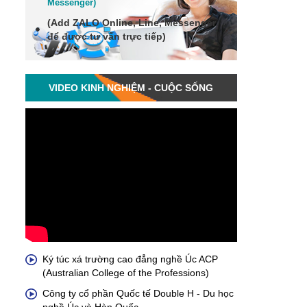
Me
ssenger
)
(Add
ZALO Online, Line, Messenger
để được tư vấn trực tiếp)
VIDEO KINH NGHIỆM - CUỘC SỐNG
Ký túc xá trường cao đẳng nghề Úc ACP
(Australian College of the Professions)
Công ty cổ phần Quốc tế Double H - Du học