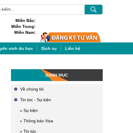
Miền Bắc:
Miền Trung:
Miền Nam:
uyển sinh du học
Dịch vụ
Liên hệ
DANH MỤC
Về chúng tôi
Tin tức - Sự kiện
» Sự kiện
» Thông báo Visa
» Tin tức