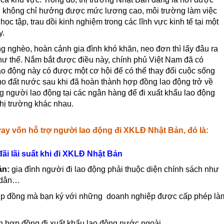
g không chỉ hưởng được mức lương cao, môi trường làm việc
̣c tập, trau dồi kinh nghiệm trong các lĩnh vực kinh tế tại một
y.
ộng nghèo, hoàn cảnh gia đình khó khăn, neo đơn thì lấy đâu ra
hư thế. Nắm bắt được điều này, chính phủ Việt Nam đã có
o động này có được một cơ hội để có thể thay đổi cuộc sống
cho đất nước sau khi đã hoàn thành hợp đồng lao động trở về
g người lao động tại các ngân hàng để đi xuất khẩu lao động
hị trường khác nhau.
ho vay vốn hỗ trợ người lao động đi XKLĐ Nhật Bản, đó là:
đãi lãi suất khi đi XKLĐ Nhật Bản
ản:
gia đình người đi lao động phải thuộc diện chính sách như
n dân…
g hợp đồng mà bạn ký với những doanh nghiệp được cấp phép là
n hợp đồng đi xuất khẩu lao động nước ngoài.