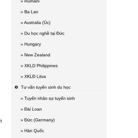
» Rumani
» Ba Lan
» Australia (Úc)
» Du học nghề tại Đức
» Hungary
» New Zealand
» XKLD Philippines
» XKLĐ Litva
Tư vấn tuyển sinh du học
» Tuyển nhân sự tuyển sinh
» Đài Loan
» Đức (Germany)
m
» Hàn Quốc