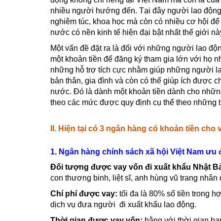
nhiều người hướng đến. Tại đây người lao độn
nghiêm túc, khoa học mà còn có nhiều cơ hội để ho
nước có nền kinh tế hiện đại bật nhất thế giới nà
Một vấn đề đặt ra là đối với những người lao đ
một khoản tiền để đăng ký tham gia lớn với họ n
những hỗ trợ tích cực nhằm giúp những người la
bản thân, gia đình và còn có thể giúp ích được 
nước. Đó là dành một khoản tiền dành cho nhữn
theo các mức được quy định cụ thể theo những t
II. Hiện tại có 3 ngân hàng có khoản tiền c
1. Ngân hàng chính sách xã hội Việt Nam ưu 
Đối tượng được vay vốn đi xuất khẩu Nhật B
con thương binh, liệt sĩ, anh hùng vũ trang nhâ
Chí phí được vay:
tối đa là 80% số tiền tron
dịch vụ đưa người đi xuất khẩu lao động.
Thời gian được vay vốn:
bằng với thời gian bạ