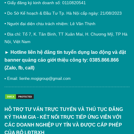
• Giấy đăng ký kinh doanh số: 0110820541
• Do Sở Kế hoạch & Đầu Tư Tp. Hà Nội cấp ngày: 21/08/2023
• Người đại diện chịu trách nhiệm: Lê Văn Thịnh
• Địa chỉ: Tổ 7, K. Tân Bình, TT Xuân Mai, H. Chương Mỹ, TP Hà
Nội, Việt Nam
►
Hotline liên hệ đăng tin tuyển dụng lao động và đặt
banner quảng cáo giới thiệu công ty: 0385.866.866
(Zalo, fb, call)
• Email:
lienhe.mogigroup@gmail.com
HỖ TRỢ TƯ VẤN TRỰC TUYẾN VÀ THỦ TỤC ĐĂNG
KÝ THAM GIA - KẾT NỐI TRỰC TIẾP ỨNG VIÊN VỚI
CÁC DOANH NGHIỆP UY TÍN VÀ ĐƯỢC CẤP PHÉP
CỦA BỘ LĐTBXH