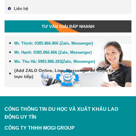
Liên hệ
TƯ VẤN GIẢI ĐÁP NHANH
Mr. Thịnh:
0385.866.866 (Zalo, Messenger)
Mr. Hạnh:
0385.866.866 (Zalo, Messenger)
Ms. Thu Hà:
0983.886.283
(Zalo, Me
ssenger
)
(Add
ZALO Online, Line, Messenger
để được tư vấn
trực tiếp)
CỔNG THÔNG TIN DU HỌC VÀ XUẤT KHẨU LAO
ĐỘNG
UY TÍN
CÔNG TY THHH MOGI GROUP