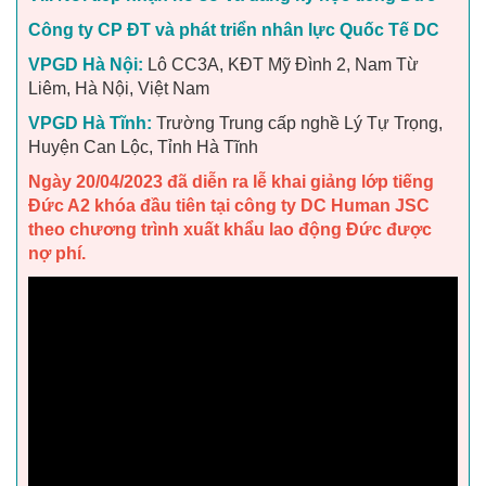
Công ty CP ĐT và phát triển nhân lực Quốc Tế DC
VPGD Hà Nội:
Lô CC3A, KĐT Mỹ Đình 2, Nam Từ
Liêm, Hà Nội, Việt Nam
VPGD Hà Tĩnh:
Trường Trung cấp nghề Lý Tự Trọng,
Huyện Can Lộc, Tỉnh Hà Tĩnh
Ngày 20/04/2023 đã diễn ra lễ khai giảng lớp tiếng
Đức A2 khóa đầu tiên tại công ty DC Human JSC
theo chương trình xuất khẩu lao động Đức được
nợ phí.