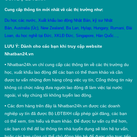
Cung cấp thông tin mới nhất về các thị trường như:
Du học các nước
,
X
uất khẩu lao động Nhật Bản
,
kỹ sư Nhật
Bản
,
Australia (Úc)
,
New Zealand
,
Ba Lan
,
Hylạp
,
Hungary
,
Rumani
,
Đài
Loan
,
du học nghề tại Đức
,
XKLĐ Đức
,
Singapore
,
Hàn Quốc
...,
LƯU Ý: Dành cho các bạn khi truy cập website
Nhatban24.vn
•
Nhatban24h.vn chỉ cung cấp các thông tin về các thị trường du
học, xuất khẩu lao động để các bạn có thể tham khảo và cần
được tư vấn những đơn hàng công việc uy tín, Cổng thông tin này
không có chức năng đưa người lao động đi làm việc tại nước
ngoài, vì vậy chúng tôi không tuyển lao động.
•
Các đơn hàng trên đây là Nhatban24h.vn được các doanh
nghiệp uy tín đã được Bộ LĐTBXH cấp phép gửi đăng, các bạn
có thể xem, tìm hiểu và tham khảo. Để được tư vấn cụ thể hơn,
các bạn có thể để lại thông tin nhà tuyển dụng sẽ liên hệ tư vấn,
hoặc các bạn cũng có thể chủ động liên hệ để được gặp trực tiếp