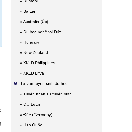
» Rumani
» Ba Lan
» Australia (Úc)
» Du học nghề tại Đức
» Hungary
» New Zealand
» XKLD Philippines
» XKLĐ Litva
Tư vấn tuyển sinh du học
u
» Tuyển nhân sự tuyển sinh
» Đài Loan
c
» Đức (Germany)
g
» Hàn Quốc