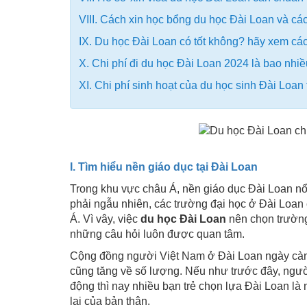
VIII. Cách xin học bổng du học Đài Loan và các
IX. Du học Đài Loan có tốt không? hãy xem các
X. Chi phí đi du học Đài Loan 2024 là bao nhi
XI. Chi phí sinh hoạt của du học sinh Đài Loan 
I. Tìm hiểu nền giáo dục tại Đài Loan
Trong khu vực châu Á, nền giáo dục Đài Loan nổi
phải ngẫu nhiên, các trường đại học ở Đài Loan 
Á. Vì vây, việc
du học Đài Loan
nên chọn trường
những câu hỏi luôn được quan tâm.
Cộng đồng người Việt Nam ở Đài Loan ngày càn
cũng tăng về số lượng. Nếu như trước đây, người
động thì nay nhiều bạn trẻ chọn lựa Đài Loan là 
lai của bản thân.