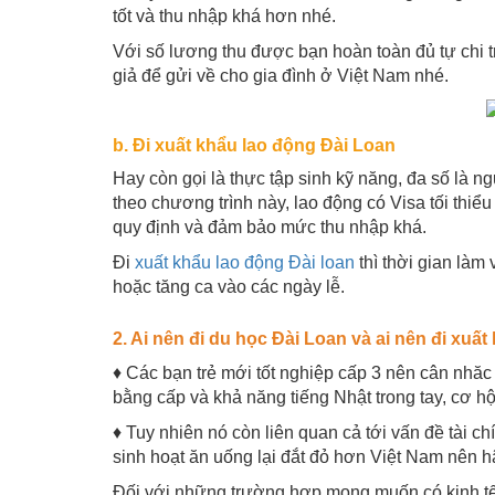
tốt và thu nhập khá hơn nhé.
Với số lương thu được bạn hoàn toàn đủ tự chi 
giả để gửi về cho gia đình ở Việt Nam nhé.
b. Đi xuất khẩu lao động Đài Loan
Hay còn gọi là thực tập sinh kỹ năng, đa số là ng
theo chương trình này, lao động có Visa tối thiể
quy định và đảm bảo mức thu nhập khá.
Đi
xuất khẩu lao động Đài loan
thì thời gian làm
hoặc tăng ca vào các ngày lễ.
2. Ai nên đi du học Đài Loan và ai nên đi xuấ
♦ Các bạn trẻ mới tốt nghiệp cấp 3 nên cân nhăc 
bằng cấp và khả năng tiếng Nhật trong tay, cơ h
♦ Tuy nhiên nó còn liên quan cả tới vấn đề tài c
sinh hoạt ăn uống lại đắt đỏ hơn Việt Nam nên h
Đối với những trường hợp mong muốn có kinh tế 