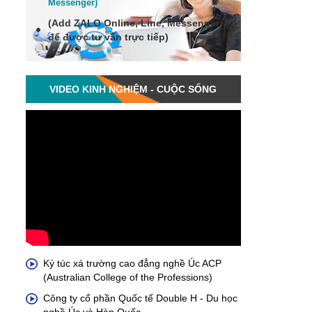
Me
ssenger
)
(Add
ZALO Online, Line, Messenger
để được tư vấn trực tiếp)
VIDEO KINH NGHIỆM - CUỘC SỐNG
Ký túc xá trường cao đẳng nghề Úc ACP
(Australian College of the Professions)
Công ty cổ phần Quốc tế Double H - Du học