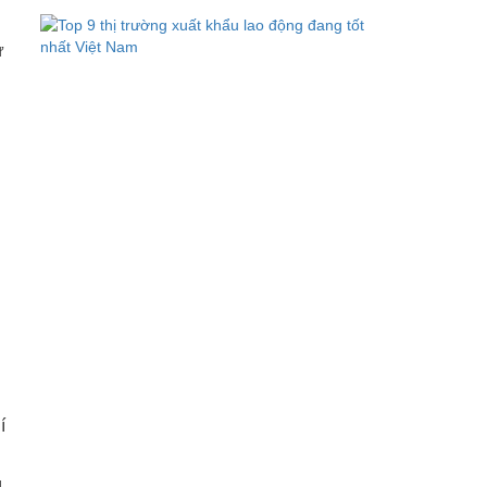
ư
í
,