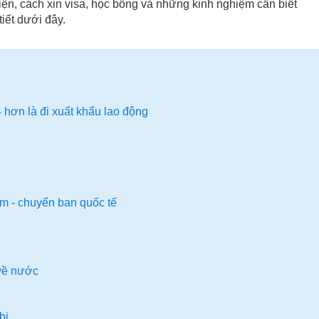
kiện, cách xin visa, học bổng và những kinh nghiệm cần biết
tiết dưới đây.
 hơn là đi xuất khẩu lao động
àm - chuyển ban quốc tế
 về nước
bị