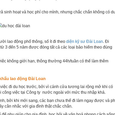
trả sinh hoạt và học phí cho mình, nhưng chắc chắn không có d
ười lao động phổ thông, số ít đi theo
diện kỹ sư Đài Loan
. Đi
u từ 3 đến 5 năm được đóng tất cả các loại bảo hiểm theo đúng
 việc không giới hạn, thông thường 44h/tuần có thể làm thêm
t khẩu lao động Đài Loan
việc đi du học trước, bởi vì cánh cửa tương lai rộng mở khi có
ội công việc tại Công ty nước ngoài với mức thu nhập khá.
hính, bởi khi mới sang, các bạn chưa thể đi làm ngay được và ph
ãy cân nhắc với gia đình thật chắc chắn.
để phụ giúp cho gia đình, học hỏi về văn hoá phong cách sống