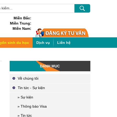
Miền Bắc:
Miền Trung:
Miền Nam:
uyển sinh du học
Dịch vụ
Liên hệ
DANH MỤC
Về chúng tôi
Tin tức - Sự kiện
» Sự kiện
» Thông báo Visa
» Tin tức