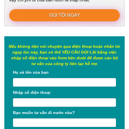
GỌI TÔI NGAY
Nếu không tiện nói chuyện qua điện thoại hoặc nhắn tin
ngay lúc này, bạn có thể YÊU CẦU GỌI LẠI bằng việc
nhập số điện thoại vào form bên dưới để được cán bộ
tư vấn của công ty liên lạc hỗ trợ.
Họ và tên của bạn
Nhập số điện thoại
Bạn muốn tư vấn đi nước nào?