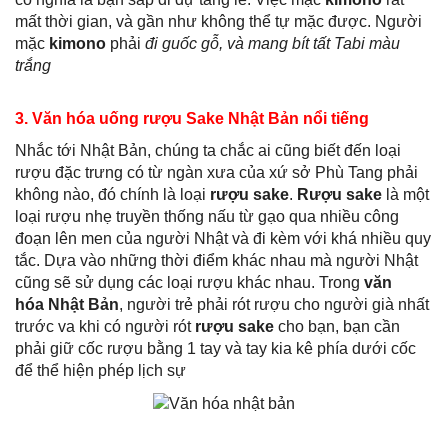
mất thời gian, và gần như không thể tự mặc được. Người
mặc
kimono
phải
đi guốc gỗ, và mang bít tất Tabi màu
trắng
3. Văn hóa uống rượu Sake Nhật Bản nổi tiếng
Nhắc tới Nhật Bản, chúng ta chắc ai cũng biết đến loại
rượu đặc trưng có từ ngàn xưa của xứ sở Phù Tang phải
không nào, đó chính là loại
rượu sake
.
Rượu sake
là một
loại rượu nhẹ truyền thống nấu từ gạo qua nhiều công
đoạn lên men của người Nhật và đi kèm với khá nhiều quy
tắc. Dựa vào những thời điểm khác nhau mà người Nhật
cũng sẽ sử dụng các loại rượu khác nhau. Trong
văn
hóa Nhật Bản
, người trẻ phải rót rượu cho người già nhất
trước va khi có người rót
rượu sake
cho bạn, bạn cần
phải giữ cốc rượu bằng 1 tay và tay kia kê phía dưới cốc
để thể hiện phép lịch sự