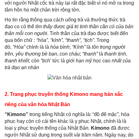
với người Nhật cốc trà này lại rất đặc biệt vì nó mở ra trong
tâm hồn họ một chân trời rộng lớn.
Họ tin rằng thông qua cách uống trà và thưởng thức trà
đạo co có thể
tìm thấy được giá trị tinh thần cần có của bản
thân mỗi con người
. Tinh thần của trà đạo được biết đến
qua bốn chữ :
“hòa”, “kính”, “thanh”, “tịch”
. Trong
đó,
“Hòa”
chính là là
hòa bình
;
“Kính”
là
tôn trọng người
trên, yêu thương bè bạn
,
con cháu
;
“thanh”
là
thanh tịnh,
thanh khiết
; còn
“tịch’
tức là
giới hạn mỹ học cao nhất của
trà đạo an nhàn
2. Trang phục truyền thống Kimono mang bản sắc
riêng của văn hóa Nhật Bản
“Kimono”
trong tiếng Nhật có nghĩa là: “đồ để mặc”, hòa
phục hay còn có cái tên khác là y phục Nhật, chính là là
loại y phục truyền thống của Nhật Bản.
Kimono
đã được
người Nhật sử dụng trong suốt vài trăm năm. Ngày nay, do