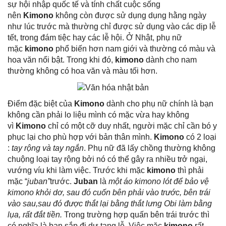
sự hội nhập quốc tế và tính chất cuộc sống
nên
Kimono
không còn được sử dụng dụng hằng ngày
như lúc trước mà thường chỉ được sử dụng vào các dịp lễ
tết, trong đám tiệc hay các lễ hội. Ở Nhật, phụ nữ
mặc
kimono
phổ biến hơn nam giới và thường có màu và
hoa văn nổi bật. Trong khi đó,
kimono
dành cho nam
thường không có hoa văn và màu tối hơn.
Điểm đặc biệt của
Kimono
dành cho phụ nữ chính là bạn
không cần phải lo liệu mình có mặc vừa hay không
vì
Kimono
chỉ có một cỡ duy nhất, người mặc chỉ cần bó y
phục lại cho phù hợp với bản thân mình.
Kimono
có 2 loại
:
tay rộng và tay ngắn
. Phụ nữ đã lấy chồng thường không
chuộng loại tay rộng bởi nó có thể gây ra nhiều trở ngại,
vướng víu khi làm việc. Trước khi mặc
kimono
thì phải
mặc “
juban”
trước.
Juban
là
một áo kimono lót để bảo vệ
kimono khỏi dơ, sau đó cuốn bên phải vào trước, bên trái
vào sau,sau đó được thắt lại bằng thắt lưng Obi làm bằng
lụa, rất đắt tiền.
Trong trường hợp quấn bên trái trước thì
có nghĩa là bạn sắp đi dự tang lễ. Việc mặc
kimono
rất