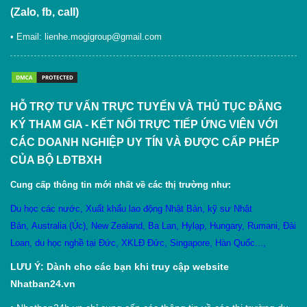
(Zalo, fb, call)
• Email:
lienhe.mogigroup@gmail.com
HỖ TRỢ TƯ VẤN TRỰC TUYẾN VÀ THỦ TỤC ĐĂNG
KÝ THAM GIA - KẾT NỐI TRỰC TIẾP ỨNG VIÊN VỚI
CÁC DOANH NGHIỆP UY TÍN VÀ ĐƯỢC CẤP PHÉP
CỦA BỘ LĐTBXH
Cung cấp thông tin mới nhất về các thị trường như:
Du học các nước
,
X
uất khẩu lao động Nhật Bản
,
kỹ sư Nhật
Bản
,
Australia (Úc)
,
New Zealand
,
Ba Lan
,
Hylạp
,
Hungary
,
Rumani
,
Đài
Loan
,
du học nghề tại Đức
,
XKLĐ Đức
,
Singapore
,
Hàn Quốc
...,
LƯU Ý: Dành cho các bạn khi truy cập website
Nhatban24.vn