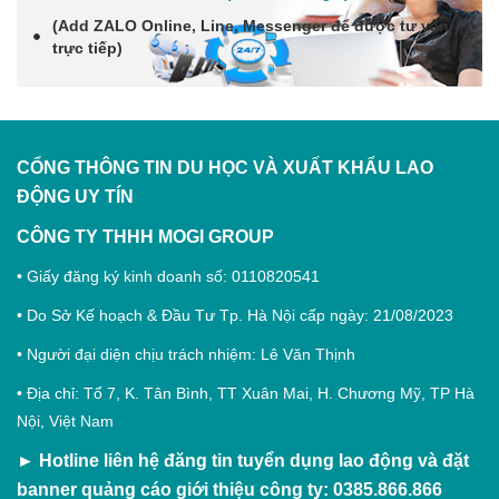
(Add
ZALO Online, Line, Messenger
để được tư vấn
trực tiếp)
CỔNG THÔNG TIN DU HỌC VÀ XUẤT KHẨU LAO
ĐỘNG
UY TÍN
CÔNG TY THHH MOGI GROUP
• Giấy đăng ký kinh doanh số: 0110820541
• Do Sở Kế hoạch & Đầu Tư Tp. Hà Nội cấp ngày: 21/08/2023
• Người đại diện chịu trách nhiệm: Lê Văn Thịnh
• Địa chỉ: Tổ 7, K. Tân Bình, TT Xuân Mai, H. Chương Mỹ, TP Hà
Nội, Việt Nam
►
Hotline liên hệ đăng tin tuyển dụng lao động và đặt
banner quảng cáo giới thiệu công ty: 0385.866.866