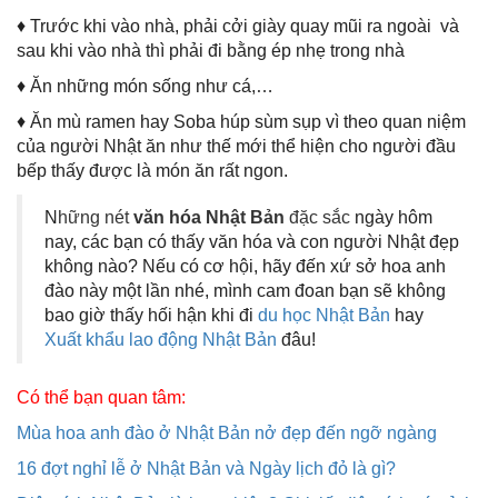
♦ Trước khi vào nhà, phải cởi giày quay mũi ra ngoài và
sau khi vào nhà thì phải đi bằng ép nhẹ trong nhà
♦ Ăn những món sống như cá,…
♦ Ăn mù ramen hay Soba húp sùm sụp vì theo quan niệm
của người Nhật ăn như thế mới thể hiện cho người đầu
bếp thấy được là món ăn rất ngon.
N
hững nét
văn hóa Nhật Bản
đặc sắc
ngày hôm
nay, các bạn có thấy văn hóa và con người Nhật đẹp
không nào? Nếu có cơ hội, hãy đến xứ sở hoa anh
đào này một lần nhé, mình cam đoan bạn sẽ không
bao giờ thấy hối hận khi đi
du học Nhật Bản
hay
Xuất khẩu lao động Nhật Bản
đâu!
Có thể bạn quan tâm:
Mùa hoa anh đào ở Nhật Bản nở đẹp đến ngỡ ngàng
16 đợt nghỉ lễ ở Nhật Bản và Ngày lịch đỏ là gì?