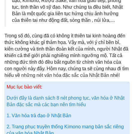
đạo, Kimono, Rượu Sake, văn hóa giao tiếp, phong
tục, tinh thần võ sỹ đạo. Như chúng ta đều biết, Nhật
Bản là một quốc gia liên tục hứng chịu ảnh hưởng
của thiên tai như động đất, sóng thần , núi lửa,…
Trong số đó, cùng đã có không ít thiên tai kinh hoàng đến
thức không khác gì thảm họa. Vậy mà, với ý chí bền bỉ,
kiên cường và tinh thần đoàn kết của mình, người Nhật đã
khiến cả thế giới phải nghiêng mình ngưỡng mộ. Tất cả
những đức tính đó đều bắt nguồn từ chính văn hóa của
con người này đây. Hôm nay, chúng ta sẽ cùng nhau đi tìm
hiểu về
những nét văn hóa đặc sắc của Nhật Bản
nhé!
Mục lục bào viết:
Dưới đây là danh sách 8 nét phong tục, văn hóa ở Nhật
Bản đặc sắc mà các bạn nên tìm hiểu
1. Văn hóa trà đạo ở Nhật Bản
2. Trang phục truyền thống Kimono mang bản sắc riêng
của văn hóa Nhật Bản