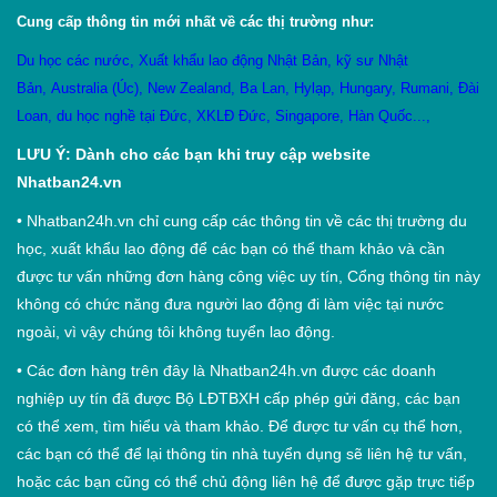
Cung cấp thông tin mới nhất về các thị trường như:
Du học các nước
,
X
uất khẩu lao động Nhật Bản
,
kỹ sư Nhật
Bản
,
Australia (Úc)
,
New Zealand
,
Ba Lan
,
Hylạp
,
Hungary
,
Rumani
,
Đài
Loan
,
du học nghề tại Đức
,
XKLĐ Đức
,
Singapore
,
Hàn Quốc
...,
LƯU Ý: Dành cho các bạn khi truy cập website
Nhatban24.vn
•
Nhatban24h.vn chỉ cung cấp các thông tin về các thị trường du
học, xuất khẩu lao động để các bạn có thể tham khảo và cần
được tư vấn những đơn hàng công việc uy tín, Cổng thông tin này
không có chức năng đưa người lao động đi làm việc tại nước
ngoài, vì vậy chúng tôi không tuyển lao động.
•
Các đơn hàng trên đây là Nhatban24h.vn được các doanh
nghiệp uy tín đã được Bộ LĐTBXH cấp phép gửi đăng, các bạn
có thể xem, tìm hiểu và tham khảo. Để được tư vấn cụ thể hơn,
các bạn có thể để lại thông tin nhà tuyển dụng sẽ liên hệ tư vấn,
hoặc các bạn cũng có thể chủ động liên hệ để được gặp trực tiếp