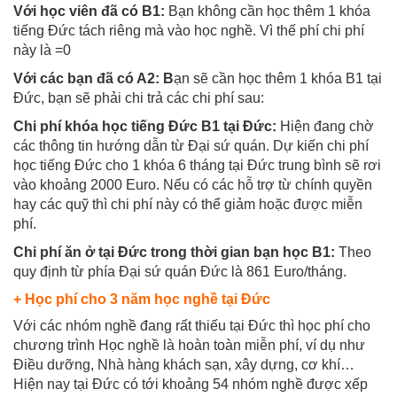
Với học viên đã có B1:
Bạn không cần học thêm 1 khóa
tiếng Đức tách riêng mà vào học nghề. Vì thế phí chi phí
này là =0
Với các bạn đã có A2: B
ạn sẽ cần học thêm 1 khóa B1 tại
Đức, bạn sẽ phải chi trả các chi phí sau:
Chi phí khóa học tiếng Đức B1 tại Đức:
Hiện đang chờ
các thông tin hướng dẫn từ Đại sứ quán. Dự kiến chi phí
học tiếng Đức cho 1 khóa 6 tháng tại Đức trung bình sẽ rơi
vào khoảng 2000 Euro. Nếu có các hỗ trợ từ chính quyền
hay các quỹ thì chi phí này có thể giảm hoặc được miễn
phí.
Chi phí ăn ở tại Đức trong thời gian bạn học B1:
Theo
quy định từ phía Đại sứ quán Đức là 861 Euro/tháng.
+ Học phí cho 3 năm học nghề tại Đức
Với các nhóm nghề đang rất thiếu tại Đức thì học phí cho
chương trình Học nghề là hoàn toàn miễn phí, ví dụ như
Điều dưỡng, Nhà hàng khách sạn, xây dựng, cơ khí…
Hiện nay tại Đức có tới khoảng 54 nhóm nghề được xếp