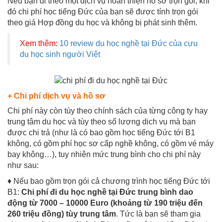
Nếu bạn đi theo một dịch vụ hoàn thiện hồ sơ trọn gói, khi
đó chi phí học tiếng Đức của bạn sẽ được tính trọn gói
theo giá Hợp đồng du học và không bị phát sinh thêm.
Xem thêm:
10 review du học nghề tại Đức của cựu
du học sinh người Việt
+ Chi phí dịch vụ và hồ sơ
Chi phí này còn tùy theo chính sách của từng công ty hay
trung tâm du học và tùy theo số lượng dịch vụ mà bạn
được chi trả (như là có bao gồm học tiếng Đức tới B1
không, có gồm phí học sơ cấp nghề không, có gồm vé máy
bay không…), tuy nhiên mức trung bình cho chi phí này
như sau:
♦ Nếu bao gồm trọn gói cả chương trình học tiếng Đức tới
B1:
Chi phí đi du học nghề tại Đức trung bình dao
động từ 7000 – 10000 Euro (khoảng từ 190 triệu đến
260 triệu đồng) tùy trung tâm
. Tức là bạn sẽ tham gia