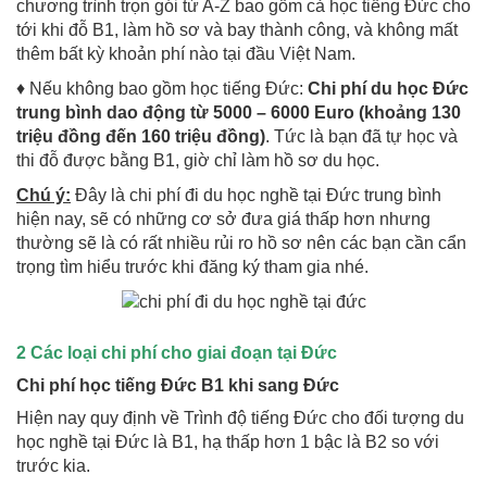
chương trình trọn gói từ A-Z bao gồm cả học tiếng Đức cho
tới khi đỗ B1, làm hồ sơ và bay thành công, và không mất
thêm bất kỳ khoản phí nào tại đầu Việt Nam.
♦ Nếu không bao gồm học tiếng Đức:
Chi phí du học Đức
trung bình dao động từ 5000 – 6000 Euro (khoảng 130
triệu đồng đến 160 triệu đồng)
. Tức là bạn đã tự học và
thi đỗ được bằng B1, giờ chỉ làm hồ sơ du học.
Chú ý:
Đây là chi phí đi du học nghề tại Đức trung bình
hiện nay, sẽ có những cơ sở đưa giá thấp hơn nhưng
thường sẽ là có rất nhiều rủi ro hồ sơ nên các bạn cần cẩn
trọng tìm hiểu trước khi đăng ký tham gia nhé.
2 Các loại chi phí cho giai đoạn tại Đức
Chi phí học tiếng Đức B1 khi sang Đức
Hiện nay quy định về Trình độ tiếng Đức cho đối tượng du
học nghề tại Đức là B1, hạ thấp hơn 1 bậc là B2 so với
trước kia.