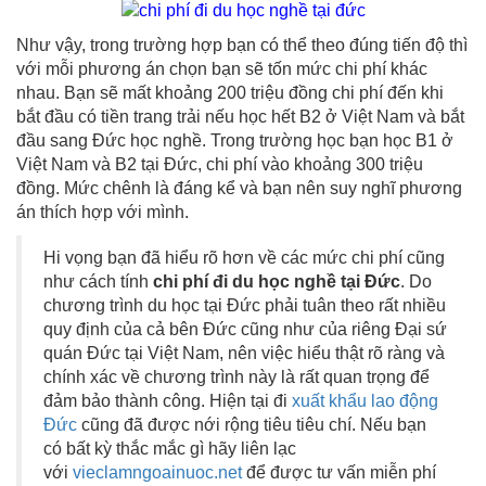
Như vậy, trong trường hợp bạn có thể theo đúng tiến độ thì
với mỗi phương án chọn bạn sẽ tốn mức chi phí khác
nhau. Bạn sẽ mất khoảng 200 triệu đồng chi phí đến khi
bắt đầu có tiền trang trải nếu học hết B2 ở Việt Nam và bắt
đầu sang Đức học nghề. Trong trường học bạn học B1 ở
Việt Nam và B2 tại Đức, chi phí vào khoảng 300 triệu
đồng. Mức chênh là đáng kể và bạn nên suy nghĩ phương
án thích hợp với mình.
Hi vọng bạn đã hiểu rõ hơn về các mức chi phí cũng
như cách tính
chi phí đi du học nghề tại Đức
. Do
chương trình du học tại Đức phải tuân theo rất nhiều
quy định của cả bên Đức cũng như của riêng Đại sứ
quán Đức tại Việt Nam, nên việc hiểu thật rõ ràng và
chính xác về chương trình này là rất quan trọng để
đảm bảo thành công. Hiện tại đi
xuất khẩu lao động
Đức
cũng đã được nới rộng tiêu tiêu chí. Nếu bạn
có bất kỳ thắc mắc gì hãy liên lạc
với
vieclamngoainuoc.net
để được tư vấn miễn phí