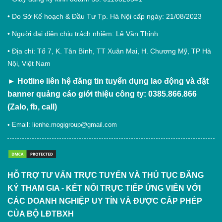
• Do Sở Kế hoạch & Đầu Tư Tp. Hà Nội cấp ngày: 21/08/2023
• Người đại diện chịu trách nhiệm: Lê Văn Thịnh
• Địa chỉ: Tổ 7, K. Tân Bình, TT Xuân Mai, H. Chương Mỹ, TP Hà
Nội, Việt Nam
►
Hotline liên hệ đăng tin tuyển dụng lao động và đặt
banner quảng cáo giới thiệu công ty: 0385.866.866
(Zalo, fb, call)
• Email:
lienhe.mogigroup@gmail.com
HỖ TRỢ TƯ VẤN TRỰC TUYẾN VÀ THỦ TỤC ĐĂNG
KÝ THAM GIA - KẾT NỐI TRỰC TIẾP ỨNG VIÊN VỚI
CÁC DOANH NGHIỆP UY TÍN VÀ ĐƯỢC CẤP PHÉP
CỦA BỘ LĐTBXH