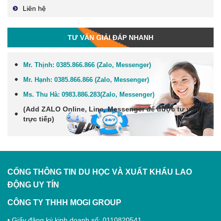
Liên hệ
TƯ VẤN GIẢI ĐÁP NHANH
Mr. Thịnh:
0385.866.866 (Zalo, Messenger)
Mr. Hạnh:
0385.866.866 (Zalo, Messenger)
Ms. Thu Hà:
0983.886.283
(Zalo, Me
ssenger
)
(Add
ZALO Online, Line, Messenger
để được tư vấn
trực tiếp)
CỔNG THÔNG TIN DU HỌC VÀ XUẤT KHẨU LAO
ĐỘNG
UY TÍN
CÔNG TY THHH MOGI GROUP
• Giấy đăng ký kinh doanh số: 0110820541