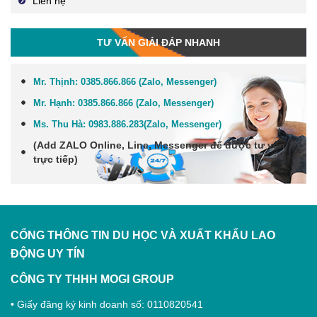
Liên hệ
TƯ VẤN GIẢI ĐÁP NHANH
Mr. Thịnh:
0385.866.866 (Zalo, Messenger)
Mr. Hạnh:
0385.866.866 (Zalo, Messenger)
Ms. Thu Hà:
0983.886.283
(Zalo, Me
ssenger
)
(Add
ZALO Online, Line, Messenger
để được tư vấn
trực tiếp)
CỔNG THÔNG TIN DU HỌC VÀ XUẤT KHẨU LAO
ĐỘNG
UY TÍN
CÔNG TY THHH MOGI GROUP
• Giấy đăng ký kinh doanh số: 0110820541