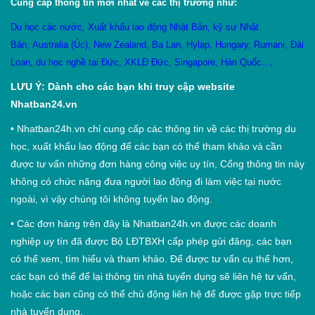
Cung cấp thông tin mới nhất về các thị trường như:
Du học các nước
,
X
uất khẩu lao động Nhật Bản
,
kỹ sư Nhật
Bản
,
Australia (Úc)
,
New Zealand
,
Ba Lan
,
Hylạp
,
Hungary
,
Rumani
,
Đài
Loan
,
du học nghề tại Đức
,
XKLĐ Đức
,
Singapore
,
Hàn Quốc
...,
LƯU Ý: Dành cho các bạn khi truy cập website
Nhatban24.vn
•
Nhatban24h.vn chỉ cung cấp các thông tin về các thị trường du
học, xuất khẩu lao động để các bạn có thể tham khảo và cần
được tư vấn những đơn hàng công việc uy tín, Cổng thông tin này
không có chức năng đưa người lao động đi làm việc tại nước
ngoài, vì vậy chúng tôi không tuyển lao động.
•
Các đơn hàng trên đây là Nhatban24h.vn được các doanh
nghiệp uy tín đã được Bộ LĐTBXH cấp phép gửi đăng, các bạn
có thể xem, tìm hiểu và tham khảo. Để được tư vấn cụ thể hơn,
các bạn có thể để lại thông tin nhà tuyển dụng sẽ liên hệ tư vấn,
hoặc các bạn cũng có thể chủ động liên hệ để được gặp trực tiếp
nhà tuyển dụng.