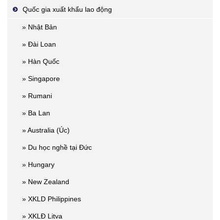
Quốc gia xuất khẩu lao động
» Nhật Bản
» Đài Loan
» Hàn Quốc
» Singapore
» Rumani
» Ba Lan
» Australia (Úc)
» Du học nghề tại Đức
» Hungary
» New Zealand
» XKLD Philippines
» XKLĐ Litva