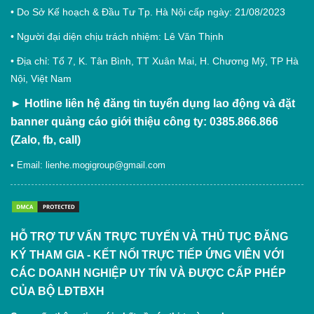
• Do Sở Kế hoạch & Đầu Tư Tp. Hà Nội cấp ngày: 21/08/2023
• Người đại diện chịu trách nhiệm: Lê Văn Thịnh
• Địa chỉ: Tổ 7, K. Tân Bình, TT Xuân Mai, H. Chương Mỹ, TP Hà
Nội, Việt Nam
►
Hotline liên hệ đăng tin tuyển dụng lao động và đặt
banner quảng cáo giới thiệu công ty: 0385.866.866
(Zalo, fb, call)
• Email:
lienhe.mogigroup@gmail.com
HỖ TRỢ TƯ VẤN TRỰC TUYẾN VÀ THỦ TỤC ĐĂNG
KÝ THAM GIA - KẾT NỐI TRỰC TIẾP ỨNG VIÊN VỚI
CÁC DOANH NGHIỆP UY TÍN VÀ ĐƯỢC CẤP PHÉP
CỦA BỘ LĐTBXH