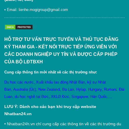
• Email:
lienhe.mogigroup@gmail.com
HỖ TRỢ TƯ VẤN TRỰC TUYẾN VÀ THỦ TỤC ĐĂNG
KÝ THAM GIA - KẾT NỐI TRỰC TIẾP ỨNG VIÊN VỚI
CÁC DOANH NGHIỆP UY TÍN VÀ ĐƯỢC CẤP PHÉP
CỦA BỘ LĐTBXH
Cung cấp thông tin mới nhất về các thị trường như:
Du học các nước
,
X
uất khẩu lao động Nhật Bản
,
kỹ sư Nhật
Bản
,
Australia (Úc)
,
New Zealand
,
Ba Lan
,
Hylạp
,
Hungary
,
Rumani
,
Đài
Loan
,
du học nghề tại Đức
,
XKLĐ Đức
,
Singapore
,
Hàn Quốc
...,
LƯU Ý: Dành cho các bạn khi truy cập website
Nhatban24.vn
•
Nhatban24h.vn chỉ cung cấp các thông tin về các thị trường du