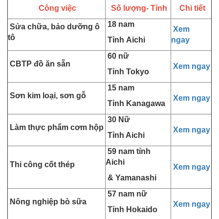
Công việc
Số lượng- Tỉnh
Chi tiết
18 nam
Sửa chữa, bảo dưỡng ô
Xem
tô
Tỉnh Aichi
ngay
60 nữ
CBTP đồ ăn sẵn
Xem ngay
Tỉnh Tokyo
15 nam
Sơn kim loại, sơn gỗ
Xem ngay
Tỉnh Kanagawa
30 Nữ
Làm thực phẩm cơm hộp
Xem ngay
Tỉnh Aichi
59 nam tỉnh
Aichi
Thi công cốt thép
Xem ngay
& Yamanashi
57 nam nữ
Nông nghiệp bò sữa
Xem ngay
Tỉnh Hokaido