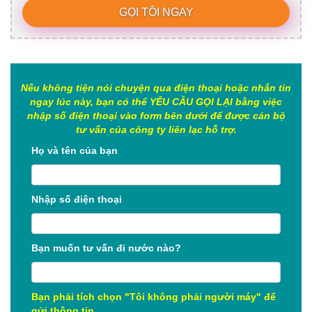
GỌI TÔI NGAY
Nếu không tiện nói chuyện qua điện thoại hoặc nhắn tin
ngay lúc này, bạn có thể YÊU CẦU GỌI LẠI bằng việc
nhập số điện thoại vào form bên dưới để được cán bộ
tư vấn của công ty liên lạc hỗ trợ.
Họ và tên của bạn
Nhập số điện thoại
Bạn muốn tư vấn đi nước nào?
Bạn phải tích chọn "Tôi không phải người máy" để
gửi thông tin