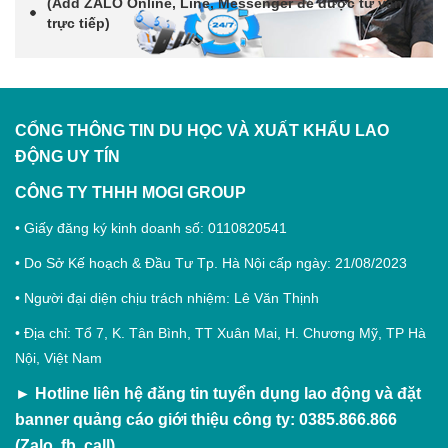
(Add
ZALO Online, Line, Messenger
để được tư vấn
trực tiếp)
CỔNG THÔNG TIN DU HỌC VÀ XUẤT KHẨU LAO
ĐỘNG
UY TÍN
CÔNG TY THHH MOGI GROUP
• Giấy đăng ký kinh doanh số: 0110820541
• Do Sở Kế hoạch & Đầu Tư Tp. Hà Nội cấp ngày: 21/08/2023
• Người đại diện chịu trách nhiệm: Lê Văn Thịnh
• Địa chỉ: Tổ 7, K. Tân Bình, TT Xuân Mai, H. Chương Mỹ, TP Hà
Nội, Việt Nam
►
Hotline liên hệ đăng tin tuyển dụng lao động và đặt
banner quảng cáo giới thiệu công ty: 0385.866.866
(Zalo, fb, call)