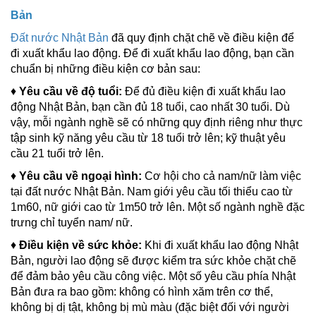
Bản
Đất nước Nhật Bản
đã quy định chặt chẽ về điều kiện để
đi xuất khẩu lao động. Để đi xuất khẩu lao động, bạn cần
chuẩn bị những điều kiện cơ bản sau:
♦
Yêu cầu về độ tuổi:
Để đủ điều kiện đi xuất khẩu lao
động Nhật Bản, bạn cần đủ 18 tuổi, cao nhất 30 tuổi. Dù
vậy, mỗi ngành nghề sẽ có những quy định riêng như thực
tập sinh kỹ năng yêu cầu từ 18 tuổi trở lên; kỹ thuật yêu
cầu 21 tuổi trở lên.
♦
Yêu cầu về ngoại hình:
Cơ hội cho cả nam/nữ làm việc
tại đất nước Nhật Bản. Nam giới yêu cầu tối thiểu cao từ
1m60, nữ giới cao từ 1m50 trở lên. Một số ngành nghề đặc
trưng chỉ tuyển nam/ nữ.
♦
Điều kiện về sức khỏe:
Khi đi xuất khẩu lao động Nhật
Bản, người lao động sẽ được kiểm tra sức khỏe chặt chẽ
để đảm bảo yêu cầu công việc. Một số yêu cầu phía Nhật
Bản đưa ra bao gồm: không có hình xăm trên cơ thể,
không bị dị tật, không bị mù màu (đặc biệt đối với người