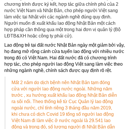
chương trình được ký kết, hợp tác giữa chính phủ của 2
nước Việt Nam và Nhật Bản, cho phép người Việt sang
làm việc tại Nhật với các ngành nghề đúng quy định.
Người muốn đi xuất khẩu lao động Nhật Bản một cách
hợp pháp cần thông qua một trong hai đơn vị quản lý (Bộ
LĐTB&XH hoặc công ty phái cử).
Lao động trẻ tại đất nước Nhật Bản ngày một giảm bởi vậy,
họ đang mở rộng cánh cửa tuyển lao động với nhiều nước
trong đó có Việt Nam. Hai đất nước đã có chương trình
hợp tác, cho phép người lao động Việt sang làm việc theo
những ngành nghề, chính sách được quy định rõ rệt.
Mất 2 năm do dịch bệnh nên Nhật Bản tạm đóng
cửa với người lao động nước ngoài. Những năm
trước , xu hướng xuất khẩu lao động Nhật Bản diễn
ra sôi nổi. T
heo thống kê từ Cục Quản lý lao động
ngoài nước, chỉ tính riêng 3 tháng đầu năm 2019,
khi chưa có dịch Covid 19 tổng số người lao động
Việt Nam đi làm việc ở nước ngoài là 29.541 lao
động và trong đó, số lượng người đi Nhật Bản dẫn