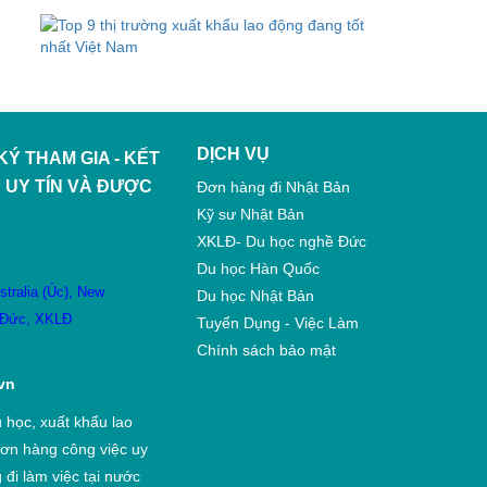
DỊCH VỤ
Ý THAM GIA - KẾT
 UY TÍN VÀ ĐƯỢC
Đơn hàng đi Nhật Bản
Kỹ sư Nhật Bản
XKLĐ- Du học nghề Đức
Du học Hàn Quốc
stralia (Úc)
,
New
Du học Nhật Bản
 Đức
,
XKLĐ
Tuyển Dụng - Việc Làm
Chính sách bảo mật
vn
 học, xuất khẩu lao
ơn hàng công việc uy
đi làm việc tại nước