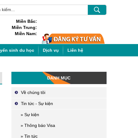
Miền Bắc:
Miền Trung:
Miền Nam:
uyển sinh du học
Dịch vụ
Liên hệ
DANH MỤC
Về chúng tôi
Tin tức - Sự kiện
» Sự kiện
» Thông báo Visa
» Tin tức