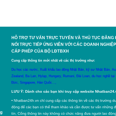
HỖ TRỢ TƯ VẤN TRỰC TUYẾN VÀ THỦ TỤC ĐĂNG K
NỐI TRỰC TIẾP ỨNG VIÊN VỚI CÁC DOANH NGHIỆP
CẤP PHÉP CỦA BỘ LĐTBXH
Cung cấp thông tin mới nhất về các thị trường như:
Du học các nước
,
X
uất khẩu lao động Nhật Bản
,
kỹ sư Nhật Bản
,
Au
Zealand
,
Ba Lan
,
Hylạp
,
Hungary
,
Rumani
,
Đài Loan
,
du học nghề tại
Đức
,
Singapore
,
Hàn Quốc
...,
LƯU Ý: Dành cho các bạn khi truy cập website Nhatban24.
•
Nhatban24h.vn chỉ cung cấp các thông tin về các thị trường du
động để các bạn có thể tham khảo và cần được tư vấn những đ
ng
tín, Cổng thông tin này không có chức năng đưa người lao động 