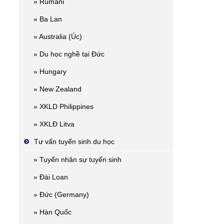
» Rumani
» Ba Lan
» Australia (Úc)
» Du học nghề tại Đức
» Hungary
» New Zealand
» XKLD Philippines
» XKLĐ Litva
Tư vấn tuyển sinh du học
» Tuyển nhân sự tuyển sinh
» Đài Loan
» Đức (Germany)
» Hàn Quốc