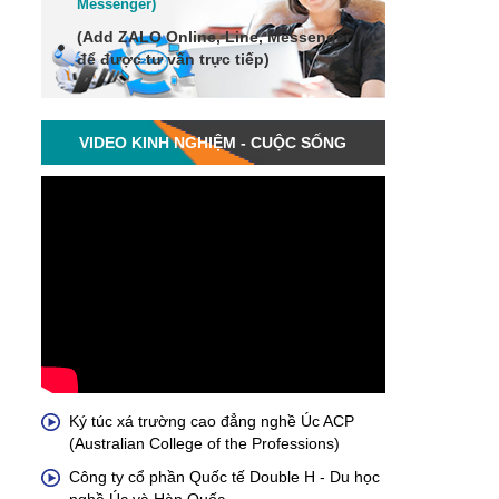
Me
ssenger
)
(Add
ZALO Online, Line, Messenger
để được tư vấn trực tiếp)
VIDEO KINH NGHIỆM - CUỘC SỐNG
Ký túc xá trường cao đẳng nghề Úc ACP
(Australian College of the Professions)
Công ty cổ phần Quốc tế Double H - Du học